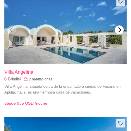
Villa Angelina
Brindisi
2
habitaciones
Villa Angelina, situada cerca de la encantadora ciudad de Fasano en
Apulia, Italia, es una hermosa casa de vacaciones.
desde
935 USD
/noche