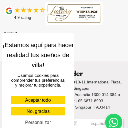
4.9
rating
Villa Finder
Usamos cookies para
comprender tus preferencias
© 2026 Villa Finder. 10 Anson Road, #10-11 International Plaza,
y mejorar tu experiencia.
Singapore 079903, Singapur.
Llámanos a Bali +62 212 789 9797 / Australia 1300 014 384 o
Aceptar todo
+61 2 9191 7419 / Singapur +65 6871 8993.
Número de licencia turística de Singapur: TA03414
No, gracias
Personalizar
US$
USD
🇪🇸
Español