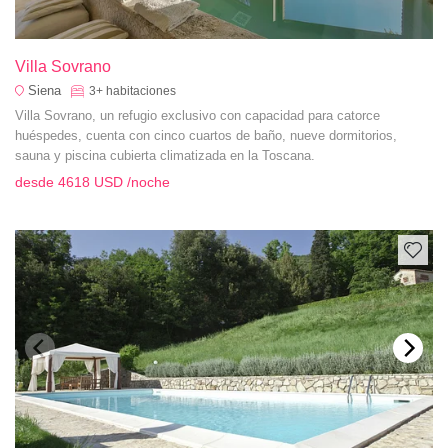
Villa Sovrano
Siena
3+
habitaciones
Villa Sovrano, un refugio exclusivo con capacidad para catorce
huéspedes, cuenta con cinco cuartos de baño, nueve dormitorios,
sauna y piscina cubierta climatizada en la Toscana.
desde
4618 USD
/noche