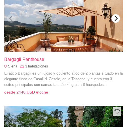
Bargagli Penthouse
Siena
3
habitaciones
El ático Bargagli es un lujoso y opulento ático de 2 plantas situado en la
elegante finca de Casali di Casole, en la Toscana, y cuenta con 3
suites principales con camas tamaño king para 6 huéspedes.
desde
2446 USD
/noche