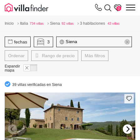
Panel de gestión de cookies
m
0
Inicio
Italia
Siena
3 habitaciones
734 villas
92 villas
43 villas
fechas
3
Ordenar
Rango de precio
Más filtros
Expandir
mapa
39 villas verificadas en Siena