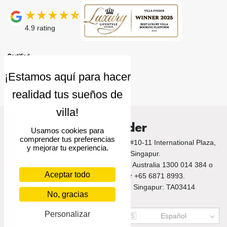
4.9
rating
Villa Finder
Usamos cookies para
comprender tus preferencias
© 2026 Villa Finder. 10 Anson Road, #10-11 International Plaza,
y mejorar tu experiencia.
Singapore 079903, Singapur.
Llámanos a Bali +62 212 789 9797 / Australia 1300 014 384 o
Aceptar todo
+61 2 9191 7419 / Singapur +65 6871 8993.
Número de licencia turística de Singapur: TA03414
No, gracias
Personalizar
US$
USD
🇪🇸
Español