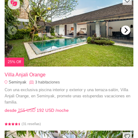
25% Off
Villa Anjali Orange
Seminyak
3
habitaciones
Con una exclusiva piscina interior y exterior y una terraza-salón, Villa
Anjali Orange, en Seminyak, promete unas estupendas vacaciones en
familia.
desde
255 USD
192 USD
/noche
(31 reseñas)