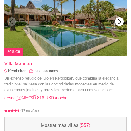
20% Off
Villa Mannao
Kerobokan
8
habitaciones
Un extenso refugio de lujo en Kerobokan, que combina la elegancia
tradicional balinesa con las comodidades modernas en medio de
exuberantes jardines y arrozales, perfecto para unas vacaciones
familiares inolvidables.
desde
1019 USD
816 USD
/noche
(57 reseñas)
Mostrar más villas
(557)