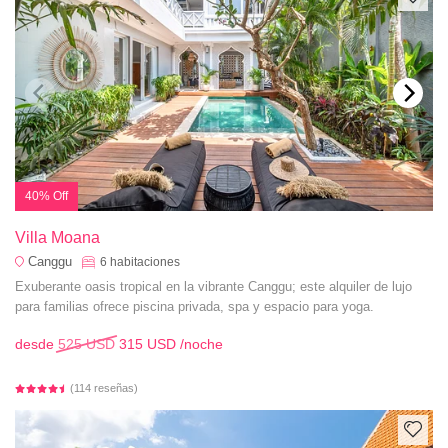
40% Off
Villa Moana
Canggu
6
habitaciones
Exuberante oasis tropical en la vibrante Canggu; este alquiler de lujo
para familias ofrece piscina privada, spa y espacio para yoga.
desde
525 USD
315 USD
/noche
(114 reseñas)