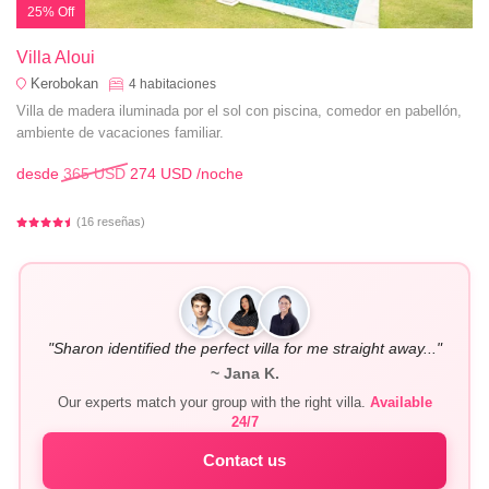
25% Off
Villa Aloui
Kerobokan
4
habitaciones
Villa de madera iluminada por el sol con piscina, comedor en pabellón,
ambiente de vacaciones familiar.
desde
365 USD
274 USD
/noche
(16 reseñas)
"Sharon identified the perfect villa for me straight away..."
~ Jana K.
Our experts match your group with the right villa.
Available
24/7
Contact us