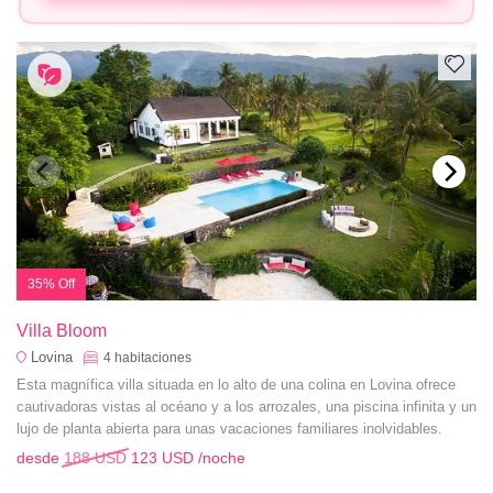
35% Off
Villa Bloom
Lovina
4
habitaciones
Esta magnífica villa situada en lo alto de una colina en Lovina ofrece
cautivadoras vistas al océano y a los arrozales, una piscina infinita y un
lujo de planta abierta para unas vacaciones familiares inolvidables.
desde
188 USD
123 USD
/noche