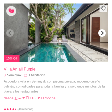
15% Off
Villa Anjali Purple
Seminyak
1
habitación
Acogedora villa en Seminyak con piscina privada, moderno diseño
balinés, comodidades para toda la familia y a sólo unos minutos de la
playa y los restaurantes.
desde
135 USD
115 USD
/noche
(48 reseñas)