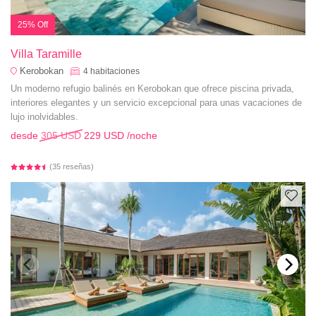
25% Off
Villa Taramille
Kerobokan
4
habitaciones
Un moderno refugio balinés en Kerobokan que ofrece piscina privada,
interiores elegantes y un servicio excepcional para unas vacaciones de
lujo inolvidables.
desde
305 USD
229 USD
/noche
(35 reseñas)