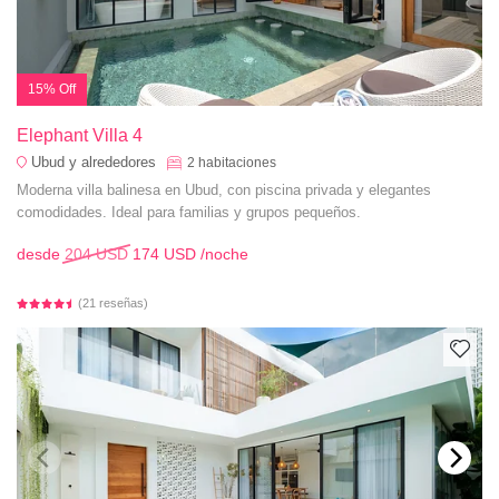
15% Off
Elephant Villa 4
Ubud y alrededores
2
habitaciones
Moderna villa balinesa en Ubud, con piscina privada y elegantes
comodidades. Ideal para familias y grupos pequeños.
desde
204 USD
174 USD
/noche
(21 reseñas)