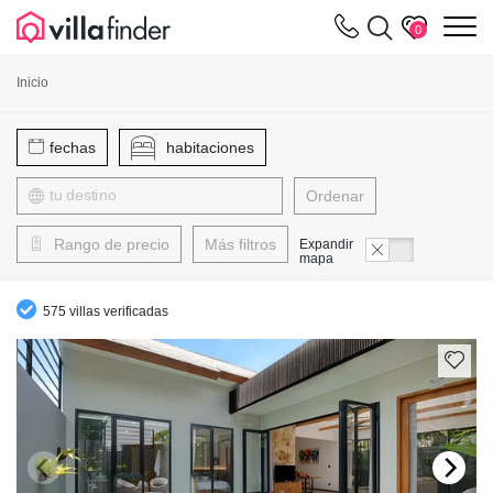
Panel de gestión de cookies
m
0
Inicio
fechas
habitaciones
Ordenar
Rango de precio
Más filtros
Expandir
mapa
575 villas verificadas