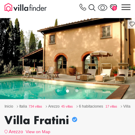
Panel de gestión de cookies
m
0
Inicio
Italia
Arezzo
6 habitaciones
Villa Fr
734 villas
45 villas
17 villas
Villa Fratini
Arezzo
View on Map