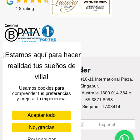
4.9
rating
Villa Finder
© 2026 Villa Finder. 10 Anson Road, #10-11 International Plaza,
Singapore 079903, Singapur.
Usamos cookies para
Llámanos a Bali +62 212 789 9797 / Australia 1300 014 384 o
comprender tus preferencias
y mejorar tu experiencia.
+61 2 9191 7419 / Singapur +65 6871 8993.
Número de licencia turística de Singapur: TA03414
Aceptar todo
US$
USD
🇪🇸
Español
No, gracias
Personalizar