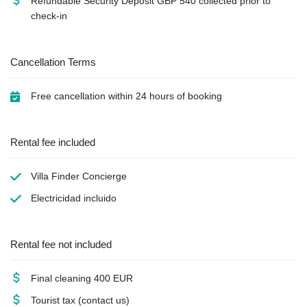
Refundable Security Deposit
GBP
540 collected prior to
check-in
Cancellation Terms
Free cancellation within 24 hours of booking
Rental fee included
Villa Finder Concierge
Electricidad
incluido
Rental fee not included
Final cleaning
400 EUR
Tourist tax
(contact us)