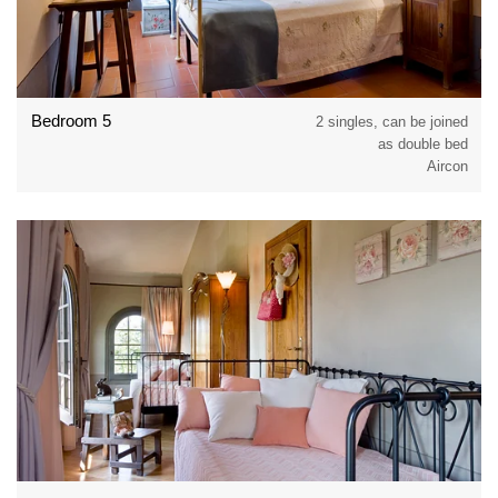
Bedroom 5
2 singles, can be joined
as double bed
Aircon