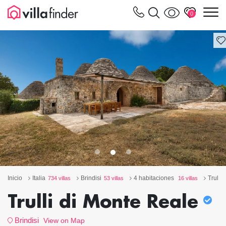
Panel de gestión de cookies
m
0
Inicio
Italia
Brindisi
4 habitaciones
Trulli
734 villas
53 villas
16 villas
Trulli di Monte Reale
Brindisi
View on Map