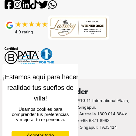
4.9
rating
Villa Finder
© 2026 Villa Finder. 10 Anson Road, #10-11 International Plaza,
Singapore 079903, Singapur.
Usamos cookies para
Llámanos a Bali +62 212 789 9797 / Australia 1300 014 384 o
comprender tus preferencias
y mejorar tu experiencia.
+61 2 9191 7419 / Singapur +65 6871 8993.
Número de licencia turística de Singapur: TA03414
Aceptar todo