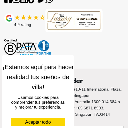
4.9
rating
Villa Finder
© 2026 Villa Finder. 10 Anson Road, #10-11 International Plaza,
Singapore 079903, Singapur.
Usamos cookies para
Llámanos a Bali +62 212 789 9797 / Australia 1300 014 384 o
comprender tus preferencias
y mejorar tu experiencia.
+61 2 9191 7419 / Singapur +65 6871 8993.
Número de licencia turística de Singapur: TA03414
Aceptar todo