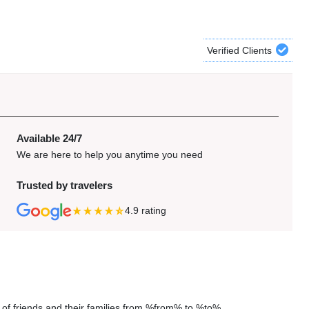
Verified Clients
Available 24/7
We are here to help you anytime you need
Trusted by travelers
4.9
rating
p of friends and their families from %from% to %to%