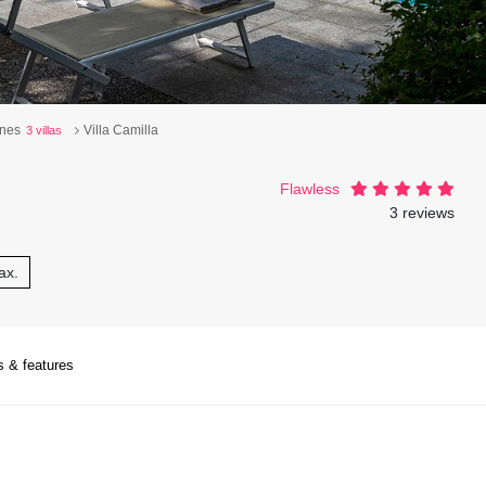
ones
Villa Camilla
3 villas
Flawless
3 reviews
ax.
s & features