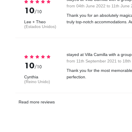
from 04th June 2022 to 11th June
10
/10
Thank you for an absolutely magical
Lee + Theo
truly top-notch accommodations. A
(Estados Unidos)
stayed at Villa Camilla with a grou
from 11th September 2021 to 18t
10
/10
Thank you for the most memorable t
Cynthia
perfection.
(Reino Unido)
Read more reviews