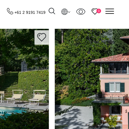
menu
0
+61 2 9191 7419
Destinos