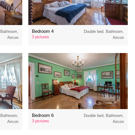
Bedroom 4
 Bathroom,
Double bed, Bathroom,
3 pictures
Aircon
Aircon
Bedroom 6
 Bathroom,
Double bed, Bathroom,
3 pictures
Aircon
Aircon