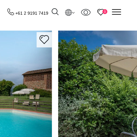
menu
0
+61 2 9191 7419
Destinos