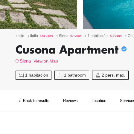
Inicio
Italia
Siena
1 habitación
Cus
734 villas
92 villas
53 villas
Cusona Apartment
Siena
View on Map
1 habitación
1 bathroom
2 pers. max.
Back to results
Reviews
Location
Service