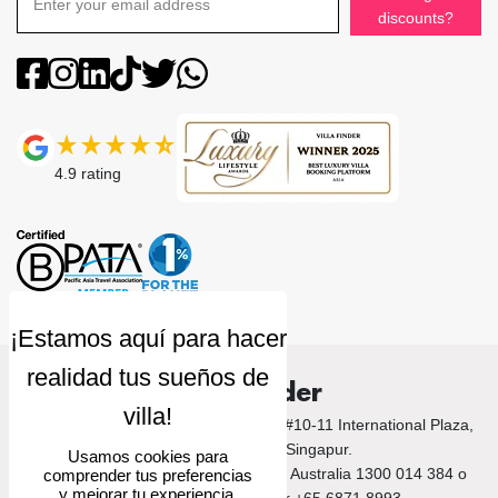
discounts?
4.9
rating
Villa Finder
© 2026 Villa Finder. 10 Anson Road, #10-11 International Plaza,
Singapore 079903, Singapur.
Usamos cookies para
Llámanos a Bali +62 212 789 9797 / Australia 1300 014 384 o
comprender tus preferencias
y mejorar tu experiencia.
+61 2 9191 7419 / Singapur +65 6871 8993.