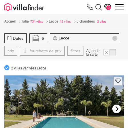
Vos paramètres de cookies
m
0
Accueil
Italie
Lecce
6 chambres
734 villas
43 villas
2 villas
Dates
6
prix
fourchette de prix
filtres
Agrandir
la carte
2 villas vérifiées Lecce