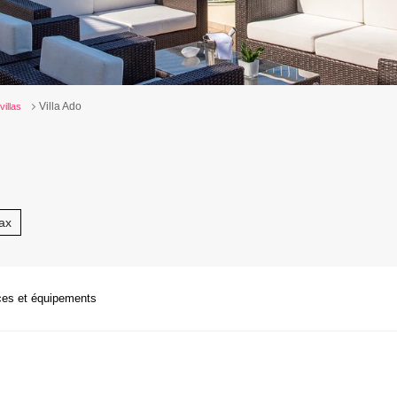
Villa Ado
villas
ax
ces et équipements