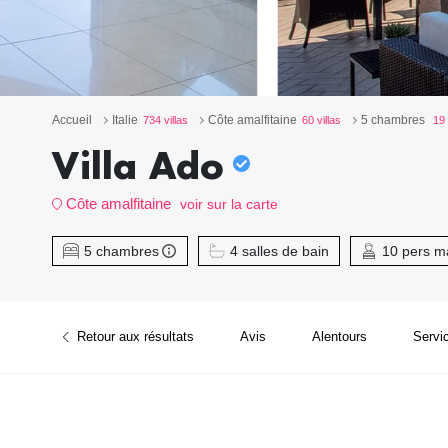
Accueil
Italie
Côte amalfitaine
5 chambres
734 villas
60 villas
19 
Villa Ado
Côte amalfitaine
voir sur la carte
5 chambres
4 salles de bain
10 pers m
Retour aux résultats
Avis
Alentours
Servi