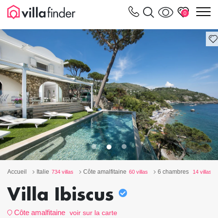
Vos paramètres de cookies
m
0
Accueil
Italie
Côte amalfitaine
6 chambres
734 villas
60 villas
14 villas
Villa Ibiscus
Côte amalfitaine
voir sur la carte