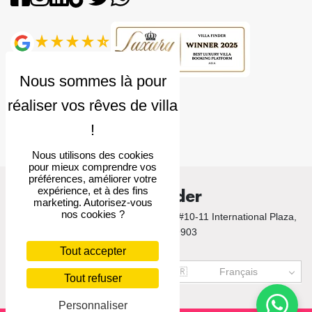
Note
4.9
Nous utilisons des cookies
pour mieux comprendre vos
préférences, améliorer votre
expérience, et à des fins
Villa Finder
marketing. Autorisez-vous
nos cookies ?
© 2026 Villa Finder. 10 Anson Road, #10-11 International Plaza,
Singapore 079903
Tout accepter
US$
USD
🇫🇷
Français
Tout refuser
Personnaliser