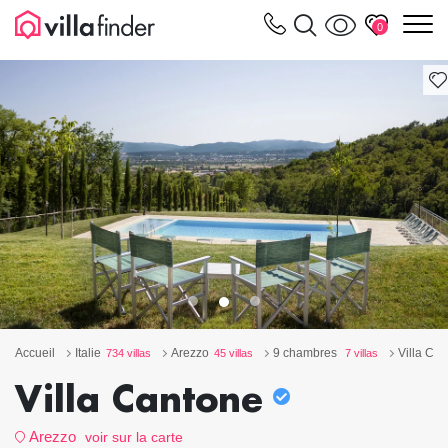
Vos paramètres de cookies
m
0
Accueil
Italie
Arezzo
9 chambres
Villa Ca
734 villas
45 villas
7 villas
Villa Cantone
Arezzo
voir sur la carte