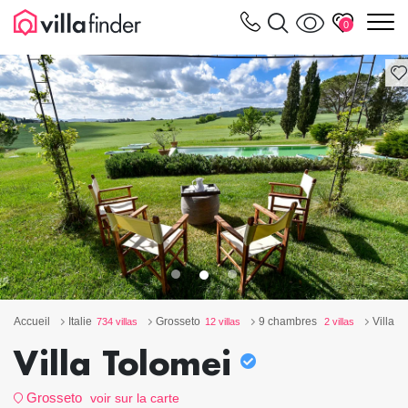
Vos paramètres de cookies
m
0
Accueil
Italie
Grosseto
9 chambres
Villa T
734 villas
12 villas
2 villas
Villa Tolomei
Grosseto
voir sur la carte