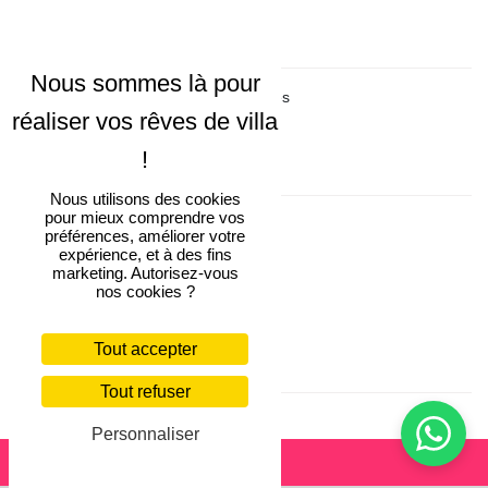
Conditions d'annulation
Annulation gratuite sous 24 heures
Inclus dans la location
Nous utilisons des cookies
pour mieux comprendre vos
Conciergerie Villa Finder
préférences, améliorer votre
expérience, et à des fins
Électricité
incluse
marketing. Autorisez-vous
nos cookies ?
Nettoyage final
inclus
Tout accepter
Non-inclus dans la location
Tout refuser
Taxe touristique
(contactez-nous)
Personnaliser
Réserver