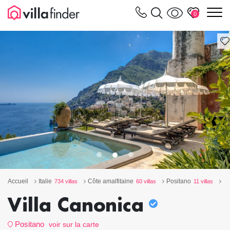
Vos paramètres de cookies
m
0
Accueil
Italie
Côte amalfitaine
Positano
10
734 villas
60 villas
11 villas
Villa Canonica
Positano
voir sur la carte