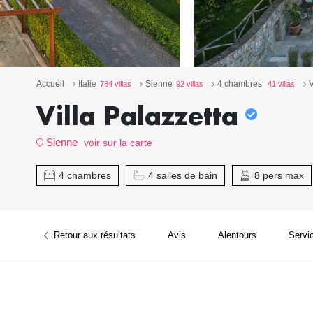
Accueil
Italie
Sienne
4 chambres
V
734 villas
92 villas
41 villas
Villa Palazzetta
Sienne
voir sur la carte
4 chambres
4 salles de bain
8 pers max
Retour aux résultats
Avis
Alentours
Servi