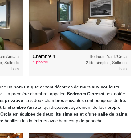
Chambre 4
om Amiata
Bedroom Val D'Orcia
4 photos
e, Salle de
2 lits simples, Salle de
bain
bain
cune un
nom unique
et sont décorées de
murs aux couleurs
me
. La première chambre, appelée
Bedroom Cipressi
, est dotée
ns privative
. Les deux chambres suivantes sont équipées de
lits
et la chambre Amiata
, qui disposent également de leur propre
'Orcia
est équipée de
deux lits simples et d'une salle de bains.
te
habillent les intérieurs avec beaucoup de panache.