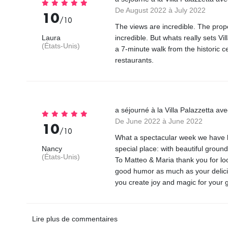
De August 2022 à July 2022
10
/10
The views are incredible. The proper
Laura
incredible. But whats really sets Vill
(États-Unis)
a 7-minute walk from the historic c
restaurants.
a séjourné à la Villa Palazzetta av
De June 2022 à June 2022
10
/10
What a spectacular week we have h
Nancy
special place: with beautiful groun
(États-Unis)
To Matteo & Maria thank you for loo
good humor as much as your delici
you create joy and magic for your g
Lire plus de commentaires