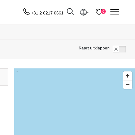
menu
0
+31 2 0217 0661
Bestemmingen
Kaart uitklappen