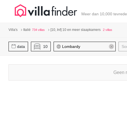
Cookies beheer paneel
Meer dan 10,000 tevrede
Villa's
Italië
[10, Inf] 10 en meer slaapkamers
734 villas
2 villas
data
10
So
Geen r