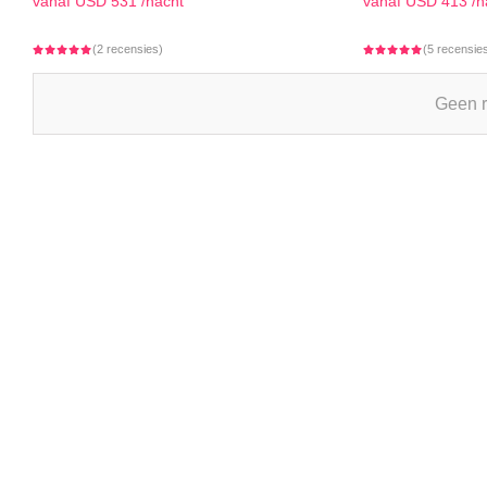
vanaf
USD 531
/nacht
vanaf
USD 413
/n
(2 recensies)
(5 recensie
Geen r