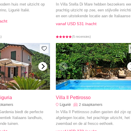
modern huis met uitzicht op
In Villa Stella Di Mare hebben bezoekers ee
ino, Ligurië Italië.
prachtig uitzicht op zee, een stijlvolle inricht
en een uitstekende locatie aan de Italiaanse
acht
Rivièra.
vanaf
USD 531
/nacht
s)
(5 recensies)
iguria
Villa Il Pettirosso
Ligurië
apkamers
2
slaapkamers
Gardenia biedt de perfecte
In Villa Il Pettirosso zullen gasten dol zijn o
entiek Italiaans landhuis,
afgelegen locatie, het prachtige uitzicht, het
nde tuinen.
zwembad en de al fresco eethoek.