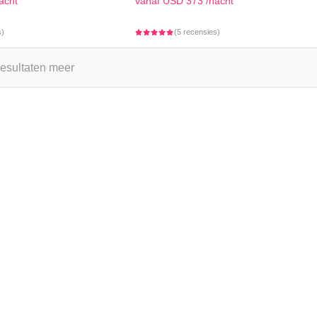
acht
vanaf
USD 373
/nacht
s)
(5 recensies)
esultaten meer