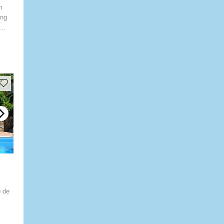
n
ing
p de