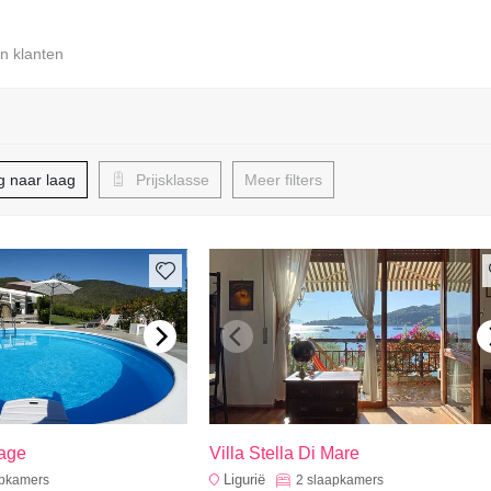
n klanten
g naar laag
Prijsklasse
Meer filters
tage
Villa Stella Di Mare
Ligurië
apkamers
2
slaapkamers