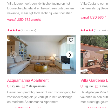
Villa Ligure heeft een idyllische ligging op het
Villa Costa is een 
Ligurische platteland en belooft een ontspannen
de heuvels bij Bever
vakantie, maar ligt toch dicht bij veel toeristische
vanaf
USD 580
/n
attracties.
vanaf
USD 972
/nacht
(5 recensies)
(5 recensie
Acquamarina Apartment
Villa Gardenia L
Ligurië
Ligurië
2
slaapkamers
2
sla
Geniet van prachtig zeezicht van zonsopgang tot
De afgelegen Villa 
zonsondergang als je verblijft in het weelderige
vakantie in een auth
en moderne Acquamarina Apartment.
met prachtige geure