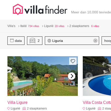
Cookies beheer paneel
Meer dan 10,000 tevrede
Villa's
Italië
Ligurië
2 slaapkamers
734 villas
20 villas
6 villas
data
2
hoo
Villa Ligure
Villa Costa Cot
Ligurië
Ligurië
2
slaapkamers
2
sla