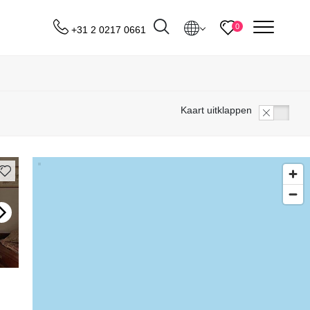
menu
0
+31 2 0217 0661
Bestemmingen
Kaart uitklappen