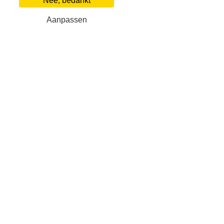
Nee, bedankt
Aanpassen
2 slaapkamers Ligurië villas for rent
Onze zakelijke partners
Villa Finder
Populaire
Over ons
Ligurië
Neem contact op
Veelgestelde vragen