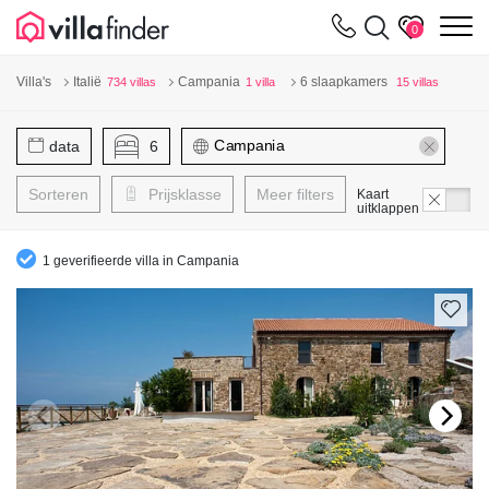
Cookies beheer paneel
m
0
Villa's
Italië
Campania
6 slaapkamers
734 villas
1 villa
15 villas
data
6
Sorteren
Prijsklasse
Meer filters
Kaart
uitklappen
1 geverifieerde villa in Campania