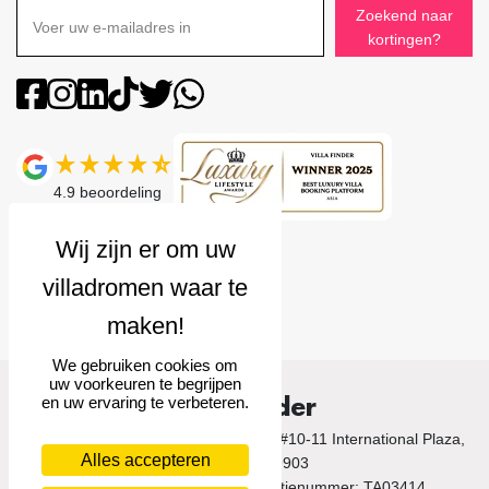
Zoekend naar
kortingen?
4.9
beoordeling
We gebruiken cookies om
uw voorkeuren te begrijpen
Villa Finder
en uw ervaring te verbeteren.
© 2026 Villa Finder. 10 Anson Road, #10-11 International Plaza,
Alles accepteren
Singapore 079903
Singapore Tourism Board Licentienummer: TA03414