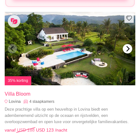
35% korting
Villa Bloom
Lovina
4
slaapkamers
Deze prachtige villa op een heuveltop in Lovina biedt een
adembenemend uitzicht op de oceaan en rijstvelden, een
overloopzwembad en open luxe voor onvergetelijke familievakanties.
vanaf
USD 188
USD 123
/nacht