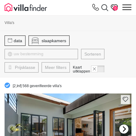
Cookies beheer paneel
m
0
Villa's
data
slaapkamers
Sorteren
Prijsklasse
Meer filters
Kaart
uitklappen
[2,Inf] 568 geverifieerde villa's