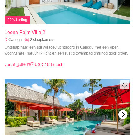
20% korting
Loona Palm Villa 2
Canggu
2
slaapkamers
Ontsnap naar een stijlvol toevluchtsoord in Canggu met een open
woonruimte, natuurlijk licht en een rustig zwembad omringd door groen.
vanaf
USD 197
USD 158
/nacht