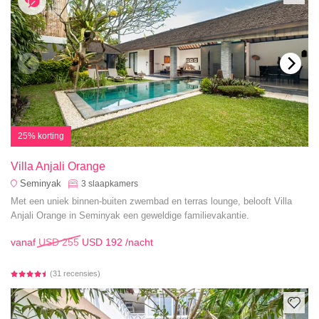
25% korting
Villa Anjali Orange
Seminyak
3
slaapkamers
Met een uniek binnen-buiten zwembad en terras lounge, belooft Villa
Anjali Orange in Seminyak een geweldige familievakantie.
vanaf
USD 255
USD 192
/nacht
(31 recensies)