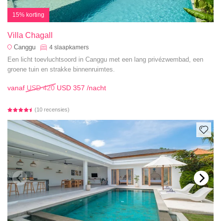
15% korting
Villa Chagall
Canggu
4
slaapkamers
Een licht toevluchtsoord in Canggu met een lang privézwembad, een
groene tuin en strakke binnenruimtes.
vanaf
USD 420
USD 357
/nacht
(10 recensies)