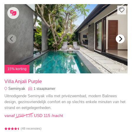
15% korting
Villa Anjali Purple
Seminyak
1
slaapkamer
Uitnodigende Seminyak villa met privézwembad, modern Balinees
design, gezinsvriendelijk comfort en op slechts enkele minuten van het
strand en eetgelegenheden.
vanaf
USD 135
USD 115
/nacht
(48 recensies)