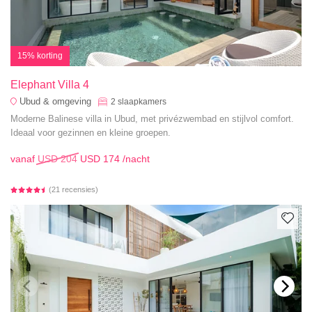
15% korting
Elephant Villa 4
Ubud & omgeving
2
slaapkamers
Moderne Balinese villa in Ubud, met privézwembad en stijlvol comfort.
Ideaal voor gezinnen en kleine groepen.
vanaf
USD 204
USD 174
/nacht
(21 recensies)