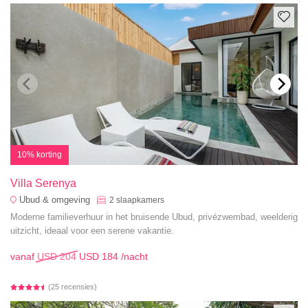
10% korting
Villa Serenya
Ubud & omgeving
2
slaapkamers
Moderne familieverhuur in het bruisende Ubud, privézwembad, weelderig
uitzicht, ideaal voor een serene vakantie.
vanaf
USD 204
USD 184
/nacht
(25 recensies)