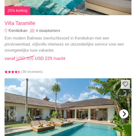
25% korting
Villa Taramille
Kerobokan
4
slaapkamers
Een modern Balinees toevluchtsoord in Kerobokan met een
privézwembad, stijlvolle interieurs en uitzonderlijke service voor een
onvergetelijke luxe vakantie.
vanaf
USD 305
USD 229
/nacht
(35 recensies)