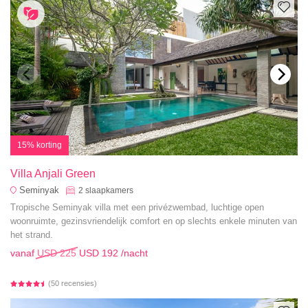
15% korting
Villa Anjali Green
Seminyak
2
slaapkamers
Tropische Seminyak villa met een privézwembad, luchtige open
woonruimte, gezinsvriendelijk comfort en op slechts enkele minuten van
het strand.
vanaf
USD 225
USD 192
/nacht
(50 recensies)