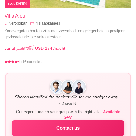
25% korting
Villa Aloui
Kerobokan
4
slaapkamers
Zonovergoten houten villa met zwembad, eetgelegenheid in paviljoen,
gezinsvriendelijke vakantiesfeer.
vanaf
USD 365
USD 274
/nacht
(16 recensies)
"Sharon identified the perfect villa for me straight away..."
~ Jana K.
Our experts match your group with the right villa.
Available
24/7
Contact us