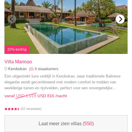
20% korting
Villa Mannao
Kerobokan
8
slaapkamers
Een uitgestrekt luxe verblijf in Kerobokan, waar traditionele Balinese
elegantie wordt gecombineerd met modern comfort te midden van
weelderige tuinen en rijstvelden, perfect voor een onvergetelijke
gezinsvakantie.
vanaf
USD 1.019
USD 816
/nacht
(57 recensies)
Laat meer zien villas
(550)