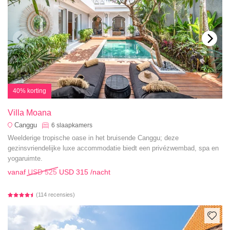
40% korting
Villa Moana
Canggu
6
slaapkamers
Weelderige tropische oase in het bruisende Canggu; deze
gezinsvriendelijke luxe accommodatie biedt een privézwembad, spa en
yogaruimte.
vanaf
USD 525
USD 315
/nacht
(114 recensies)