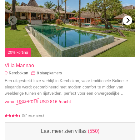
20% korting
Villa Mannao
Kerobokan
8
slaapkamers
Een uitgestrekt luxe verblijf in Kerobokan, waar traditionele Balinese
elegantie wordt gecombineerd met modern comfort te midden van
weelderige tuinen en rijstvelden, perfect voor een onvergetelijke
gezinsvakantie.
vanaf
USD 1.019
USD 816
/nacht
(57 recensies)
Laat meer zien villas
(550)