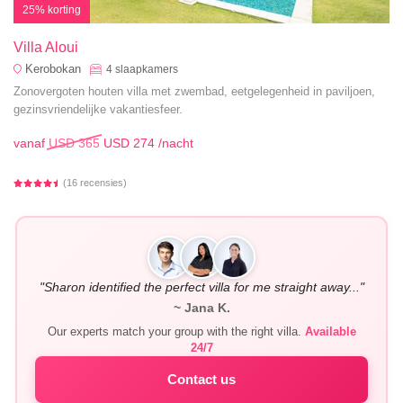
25% korting
Villa Aloui
Kerobokan
4
slaapkamers
Zonovergoten houten villa met zwembad, eetgelegenheid in paviljoen,
gezinsvriendelijke vakantiesfeer.
vanaf
USD 365
USD 274
/nacht
(16 recensies)
"Sharon identified the perfect villa for me straight away..."
~ Jana K.
Our experts match your group with the right villa.
Available
24/7
Contact us