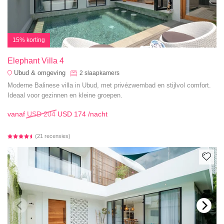
15% korting
Elephant Villa 4
Ubud & omgeving
2
slaapkamers
Moderne Balinese villa in Ubud, met privézwembad en stijlvol comfort.
Ideaal voor gezinnen en kleine groepen.
vanaf
USD 204
USD 174
/nacht
(21 recensies)