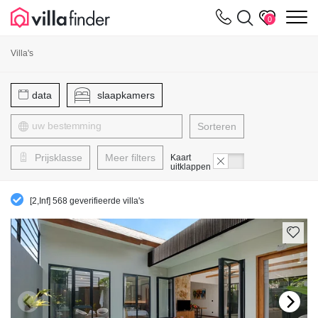
Cookies beheer paneel
m
0
Villa's
data
slaapkamers
Sorteren
Prijsklasse
Meer filters
Kaart
uitklappen
[2,Inf] 568 geverifieerde villa's