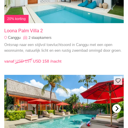
20% korting
Loona Palm Villa 2
Canggu
2
slaapkamers
Ontsnap naar een stijlvol toevluchtsoord in Canggu met een open
woonruimte, natuurlijk licht en een rustig zwembad omringd door groen.
vanaf
USD 197
USD 158
/nacht