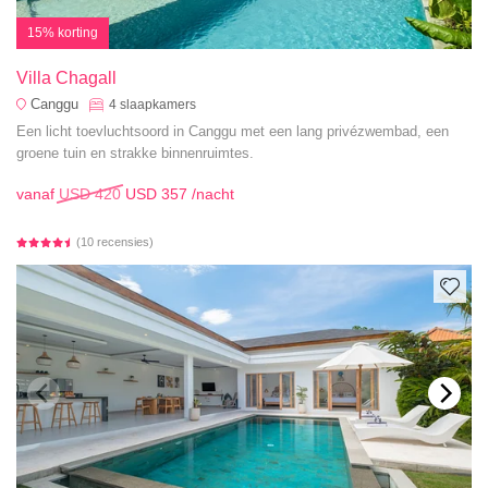
15% korting
Villa Chagall
Canggu
4
slaapkamers
Een licht toevluchtsoord in Canggu met een lang privézwembad, een
groene tuin en strakke binnenruimtes.
vanaf
USD 420
USD 357
/nacht
(10 recensies)