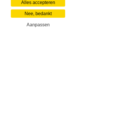
Alles accepteren
Nee, bedankt
Aanpassen
Onze zakelijke partners
Villa Finder
Populaire
Over ons
World
Neem contact op