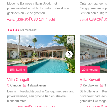
Moderne Balinese villa in Ubud, met
Ontsnap naar een st
privézwembad en stijlvol comfort. Ideaal voor
Canggu met een ope
gezinnen en kleine groepen.
licht en een rustig
vanaf
USD 204
USD 174
/nacht
vanaf
USD 197
U
(21 recensies)
15% korting
20% korting
Villa Chagall
Villa Kuwait
Canggu
Kerobokan
4
slaapkamers
3
Een licht toevluchtsoord in Canggu met een lang
Stijlvolle villa in 
privézwembad, een groene tuin en strakke
privézwembad, een 
binnenruimtes.
gemakkelijke toegan
winkels en bezien