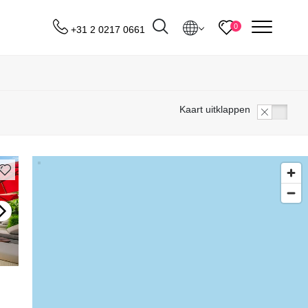
menu
0
+31 2 0217 0661
Bestemmingen
Kaart uitklappen