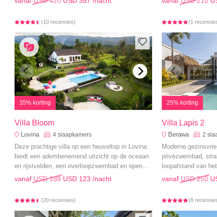
vanaf
USD 420
USD 357
/nacht
vanaf
USD 210
U
(10 recensies)
(1 recensie
35% korting
25% korting
Villa Bloom
Villa Lapis 2
Lovina
Berawa
4
slaapkamers
2
sla
Deze prachtige villa op een heuveltop in Lovina
Moderne gezinsvrien
biedt een adembenemend uitzicht op de oceaan
privézwembad, str
en rijstvelden, een overloopzwembad en open
loopafstand van het
luxe voor onvergetelijke familievakanties.
vanaf
USD 188
USD 123
/nacht
vanaf
USD 250
U
(20 recensies)
(8 recensie