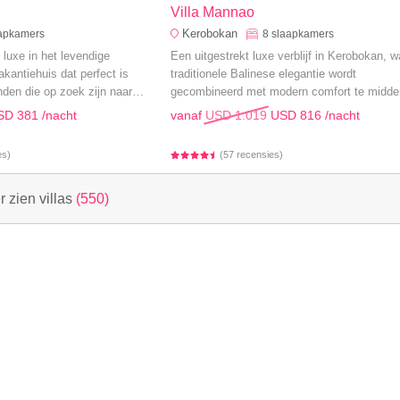
Villa Mannao
Kerobokan
apkamers
8
slaapkamers
luxe in het levendige
Een uitgestrekt luxe verblijf in Kerobokan, w
kantiehuis dat perfect is
traditionele Balinese elegantie wordt
enden die op zoek zijn naar
gecombineerd met modern comfort te midde
van weelderige tuinen en rijstvelden, perfect
SD 381
/nacht
vanaf
USD 1.019
USD 816
/nacht
een onvergetelijke gezinsvakantie.
es)
(57 recensies)
 zien villas
(550)