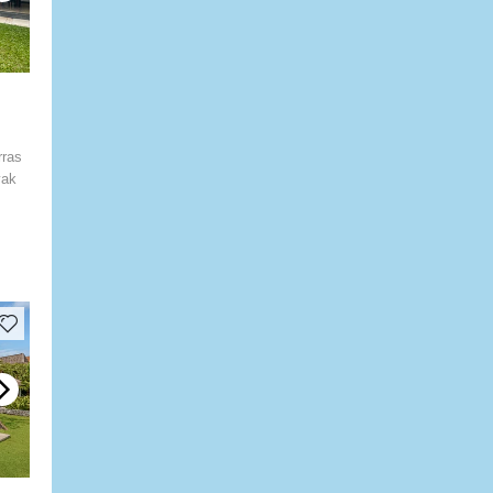
rras
yak