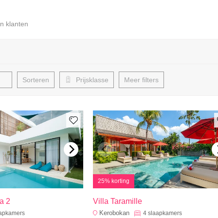
n klanten
Sorteren
Prijsklasse
Meer filters
25% korting
a 2
Villa Taramille
Kerobokan
aapkamers
4
slaapkamers