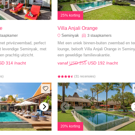
25% korting
e
Villa Anjali Orange
Seminyak
slaapkamer
3
slaapkamers
 met privézwembad, perfect
Met een uniek binnen-buiten zwembad en te
et levendige Seminyak, met
lounge, belooft Villa Anjali Orange in Semin
n prachtig uitzicht.
een geweldige familievakantie.
SD 314
/nacht
vanaf
USD 255
USD 192
/nacht
es)
(31 recensies)
20% korting