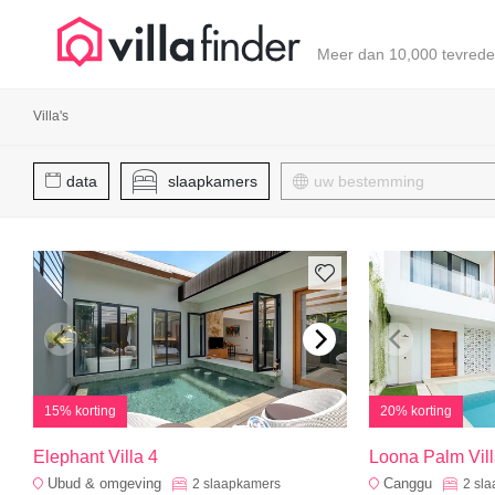
Cookies beheer paneel
Meer dan 10,000 tevrede
Villa's
data
slaapkamers
15% korting
20% korting
Elephant Villa 4
Loona Palm Vill
Ubud & omgeving
Canggu
2
slaapkamers
2
sl