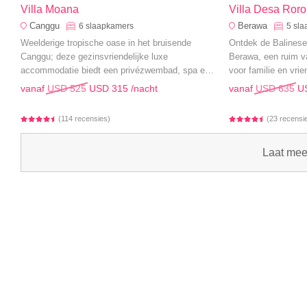
Villa Moana
Villa Desa Roro
Canggu
Berawa
6
slaapkamers
5
sla
Weelderige tropische oase in het bruisende
Ontdek de Balinese 
Canggu; deze gezinsvriendelijke luxe
Berawa, een ruim va
accommodatie biedt een privézwembad, spa en
voor familie en vri
yogaruimte.
tropisch geluk.
vanaf
USD 525
USD 315
/nacht
vanaf
USD 635
U
(114 recensies)
(23 recensi
Laat meer