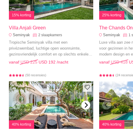
15% korting
25% korting
Villa Anjali Green
The Chands On
Seminyak
Seminyak
2
slaapkamers
1
Tropische Seminyak villa met een
Luxe villa aan zee
privézwembad, luchtige open woonruimte,
voor gezinnen in h
gezinsvriendelijk comfort en op slechts enkele
modern design en ee
minuten van het strand.
vanaf
USD 225
USD 192
/nacht
vanaf
USD 418
U
(50 recensies)
(24 recensi
40% korting
40% korting