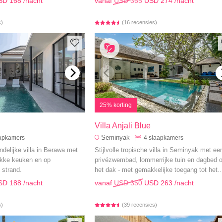
SD 168
/nacht
vanaf
USD 365
USD 274
/nacht
s)
(16 recensies)
25% korting
Villa Anjali Blue
Seminyak
apkamers
4
slaapkamers
delijke villa in Berawa met
Stijlvolle tropische villa in Seminyak met ee
akke keuken en op
privézwembad, lommerrijke tuin en dagbed 
 strand.
het dak - met gemakkelijke toegang tot het
strand en een gastvrije sfeer.
SD 188
/nacht
vanaf
USD 350
USD 263
/nacht
s)
(39 recensies)