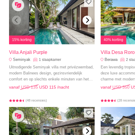
15% korting
40% korting
Villa Anjali Purple
Villa Desa Ror
Seminyak
Berawa
1
slaapkamer
2
sla
Uitnodigende Seminyak villa met privézwembad,
Een levendig tropis
modern Balinees design, gezinsvriendelijk
deze luxe accommo
comfort en op slechts enkele minuten van het
charme met modern 
strand en eetgelegenheden.
en een sprankelen
vanaf
USD 135
USD 115
/nacht
vanaf
USD 350
U
(48 recensies)
(28 recensi