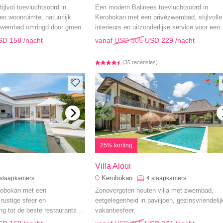
ijlvol toevluchtsoord in
Een modern Balinees toevluchtsoord in
n woonruimte, natuurlijk
Kerobokan met een privézwembad, stijlvolle
 zwembad omringd door groen.
interieurs en uitzonderlijke service voor een
onvergetelijke luxe vakantie.
SD 158
/nacht
vanaf
USD 305
USD 229
/nacht
(35 recensies)
25% korting
Villa Aloui
Kerobokan
slaapkamers
4
slaapkamers
Kerobokan met een
Zonovergoten houten villa met zwembad,
rustige sfeer en
eetgelegenheid in paviljoen, gezinsvriendelij
g tot de beste restaurants,
vakantiesfeer.
swaardigheden van Seminyak.