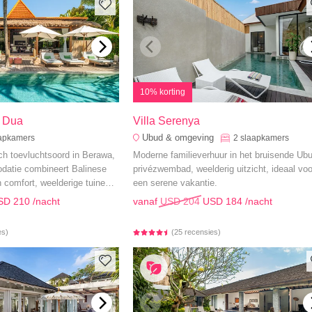
10% korting
o Dua
Villa Serenya
Ubud & omgeving
apkamers
2
slaapkamers
ch toevluchtsoord in Berawa,
Moderne familieverhuur in het bruisende Ubu
datie combineert Balinese
privézwembad, weelderig uitzicht, ideaal voo
comfort, weelderige tuinen
een serene vakantie.
d zwembad.
SD 210
/nacht
vanaf
USD 204
USD 184
/nacht
es)
(25 recensies)