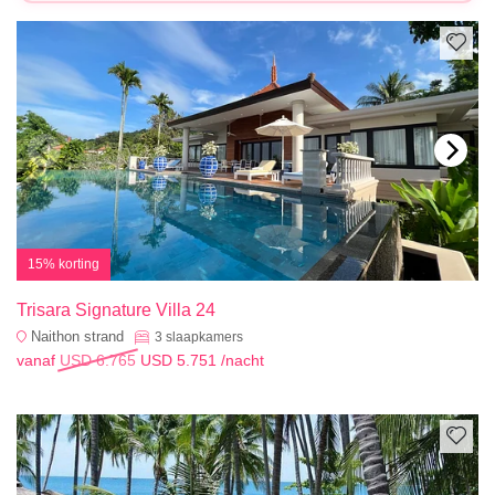
15% korting
Trisara Signature Villa 24
Naithon strand
3
slaapkamers
vanaf
USD 6.765
USD 5.751
/nacht