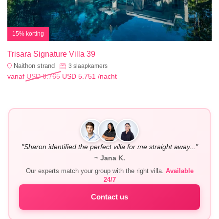
15% korting
Trisara Signature Villa 39
Naithon strand
3
slaapkamers
vanaf
USD 6.765
USD 5.751
/nacht
"Sharon identified the perfect villa for me straight away..."
~ Jana K.
Our experts match your group with the right villa.
Available
24/7
Contact us