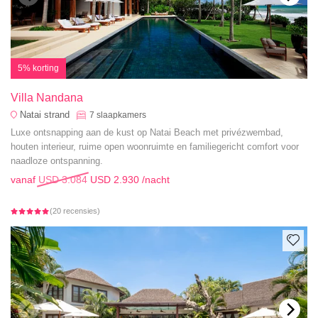
5% korting
Villa Nandana
Natai strand
7
slaapkamers
Luxe ontsnapping aan de kust op Natai Beach met privézwembad,
houten interieur, ruime open woonruimte en familiegericht comfort voor
naadloze ontspanning.
vanaf
USD 3.084
USD 2.930
/nacht
(20 recensies)