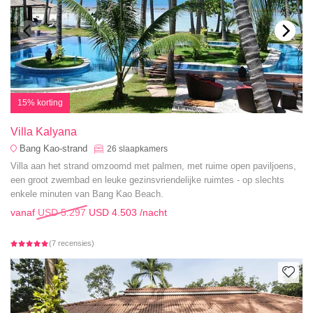
15% korting
Villa Kalyana
Bang Kao-strand
26
slaapkamers
Villa aan het strand omzoomd met palmen, met ruime open paviljoens,
een groot zwembad en leuke gezinsvriendelijke ruimtes - op slechts
enkele minuten van Bang Kao Beach.
vanaf
USD 5.297
USD 4.503
/nacht
(7 recensies)