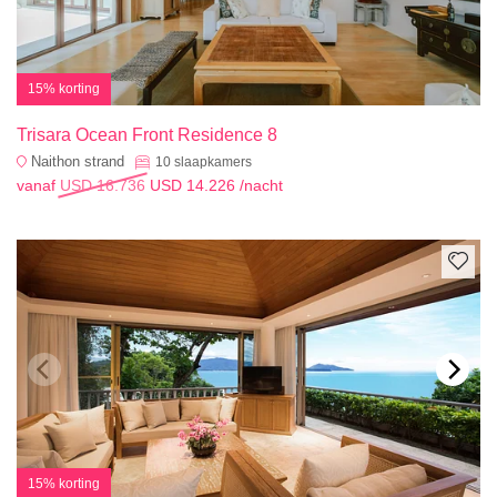
15% korting
Trisara Ocean Front Residence 8
Naithon strand
10
slaapkamers
vanaf
USD 16.736
USD 14.226
/nacht
15% korting