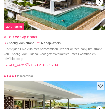
20% korting
Villa Yee Sip Bpaet
Choeng Mon-strand
6
slaapkamers
Eigentijdse luxe villa met panoramisch uitzicht op zee nabij het strand
van Choeng Mon - ideaal voor gezinsvakanties, met zwembad en
privébioscoop.
vanaf
USD 3.745
USD 2.996
/nacht
(4 recensies)