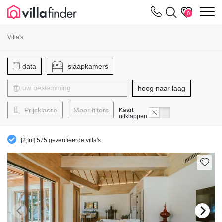
Cookies beheer paneel
m
0
Villa's
data
slaapkamers
hoog naar laag
Prijsklasse
Meer filters
Kaart
uitklappen
[2,Inf] 575 geverifieerde villa's