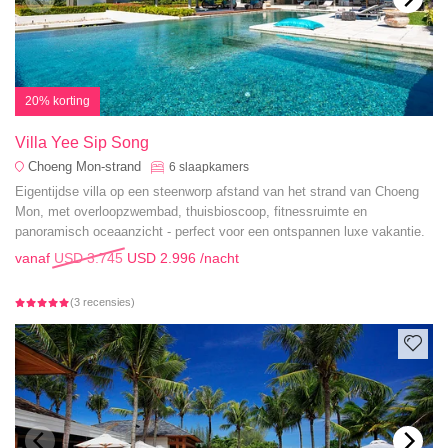
20% korting
Villa Yee Sip Song
Choeng Mon-strand
6
slaapkamers
Eigentijdse villa op een steenworp afstand van het strand van Choeng
Mon, met overloopzwembad, thuisbioscoop, fitnessruimte en
panoramisch oceaanzicht - perfect voor een ontspannen luxe vakantie.
vanaf
USD 3.745
USD 2.996
/nacht
(3 recensies)