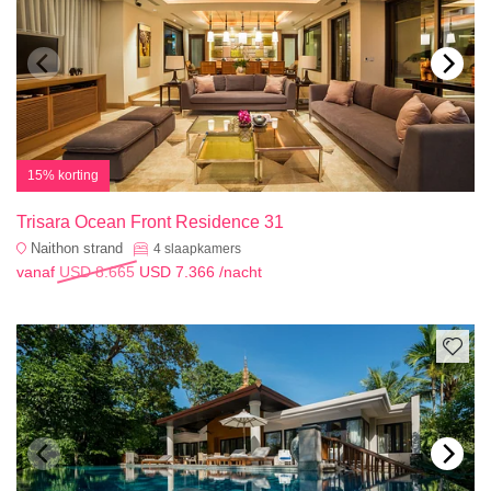
15% korting
Trisara Ocean Front Residence 31
Naithon strand
4
slaapkamers
vanaf
USD 8.665
USD 7.366
/nacht