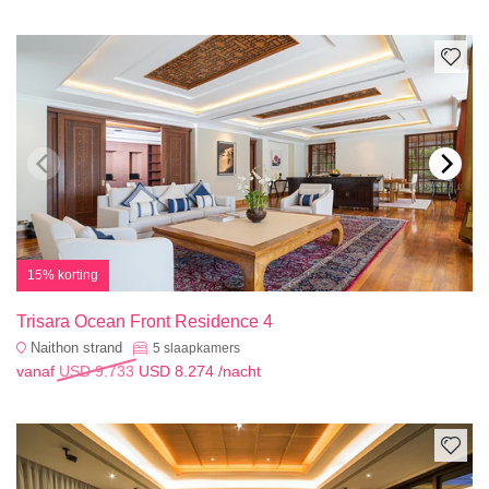
15% korting
Trisara Ocean Front Residence 4
Naithon strand
5
slaapkamers
vanaf
USD 9.733
USD 8.274
/nacht