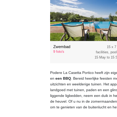
Zwembad
15 x 7
9 foto's
facilities, po
15 May to 15 
Podere La Casetta Portico heeft zijn ei
en
een BBQ
. Bereid heerlijke feesten m
uitzichten en weelderige tuinen. Het app
landgoed met tuinen, paden en een gli
liggende ligbedden, neem een duik in he
de heuvel. Of u nu in de zomermaanden r
om te genieten van de buitenlucht en het