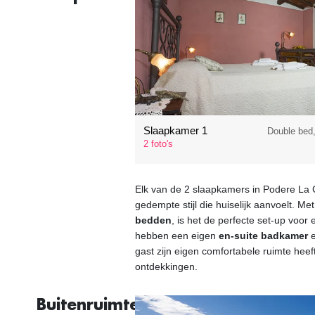
Slaapkamer 1
Double bed
2 foto's
Elk van de 2 slaapkamers in Podere La C
gedempte stijl die huiselijk aanvoelt. Me
bedden
, is het de perfecte set-up voo
hebben een eigen
en-suite badkamer
e
gast zijn eigen comfortabele ruimte hee
ontdekkingen.
Buitenruimtes