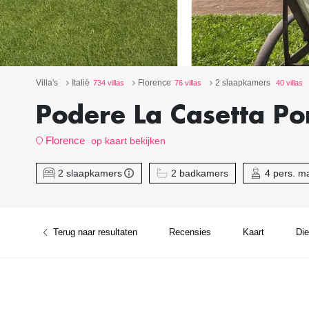
Villa's
Italië
Florence
2 slaapkamers
734 villas
76 villas
40 villas
Podere La Casetta Por
Florence
op kaart bekijken
2 slaapkamers
2 badkamers
4 pers. m
Terug naar resultaten
Recensies
Kaart
Di