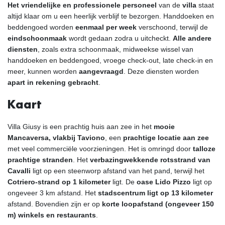
Het vriendelijke en professionele personeel
van de
villa
staat
altijd klaar om u een heerlijk verblijf te bezorgen. Handdoeken en
beddengoed worden
eenmaal per week
verschoond, terwijl de
eindschoonmaak
wordt gedaan zodra u uitcheckt.
Alle andere
diensten
, zoals extra schoonmaak, midweekse wissel van
handdoeken en beddengoed, vroege check-out, late check-in en
meer, kunnen worden
aangevraagd
. Deze diensten worden
apart in rekening gebracht
.
Kaart
Villa Giusy is een prachtig huis aan zee in het
mooie
Mancaversa, vlakbij Taviono
, een
prachtige locatie aan zee
met veel commerciële voorzieningen. Het is omringd door
talloze
prachtige stranden
. Het
verbazingwekkende rotsstrand van
Cavalli
ligt op een steenworp afstand van het pand, terwijl het
Cotriero-strand op 1 kilometer
ligt. De
oase Lido Pizzo
ligt op
ongeveer 3 km afstand. Het
stadscentrum ligt op 13 kilometer
afstand. Bovendien zijn er op
korte loopafstand (ongeveer 150
m) winkels en restaurants
.