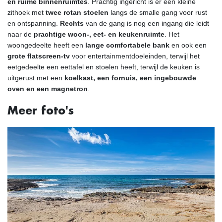
en ruime binnenruimtes
. Prachtig ingericht is er een kleine
zithoek met
twee rotan stoelen
langs de smalle gang voor rust
en ontspanning.
Rechts
van de gang is nog een ingang die leidt
naar de
prachtige woon-, eet- en keukenruimte
. Het
woongedeelte heeft een
lange comfortabele bank
en ook een
grote flatscreen-tv
voor entertainmentdoeleinden, terwijl het
eetgedeelte een eettafel en stoelen heeft, terwijl de keuken is
uitgerust met een
koelkast, een fornuis, een ingebouwde
oven en een magnetron
.
Meer foto's