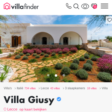
Cookies beheer paneel
m
0
Villa's
Italië
Lecce
3 slaapkamers
Villa G
734 villas
43 villas
18 villas
Villa Giusy
Lecce
op kaart bekijken