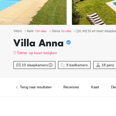
Villa's
Italië
Siena
[10, Inf] 10 en meer slaapk
734 villas
92 villas
Villa Anna
Siena
op kaart bekijken
10 slaapkamers
9 badkamers
18 pers.
Terug naar resultaten
Recensies
Kaart
Di