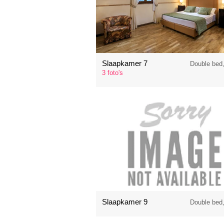
Slaapkamer 7
Double bed
3 foto's
Slaapkamer 9
Double bed