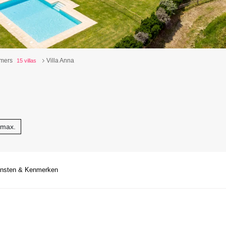
amers
Villa Anna
15 villas
 max.
ensten & Kenmerken