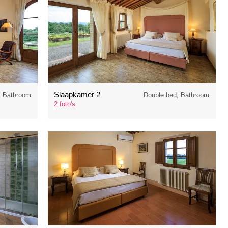
Slaapkamer 2
, Bathroom
Double bed, Bathroom
2 foto's