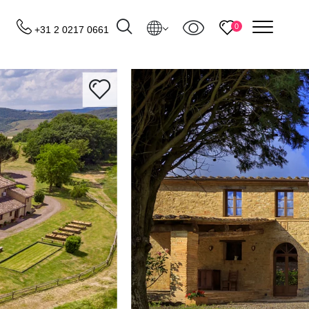
menu
0
+31 2 0217 0661
Bestemmingen