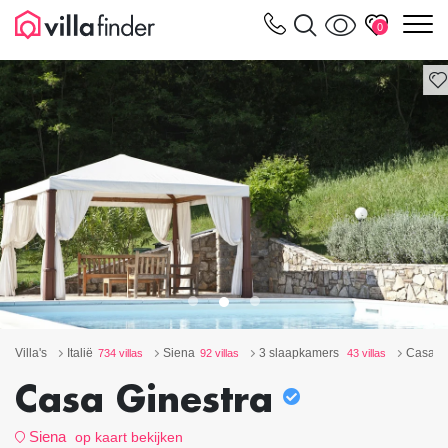
Cookies beheer paneel
m
0
Villa's
Italië
Siena
3 slaapkamers
Casa Gi
734 villas
92 villas
43 villas
Casa Ginestra
Siena
op kaart bekijken