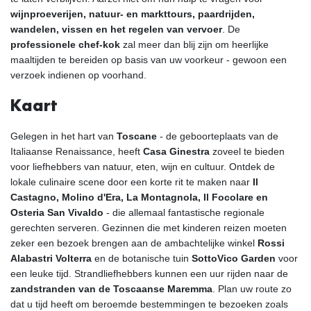
wijnproeverijen, natuur- en markttours, paardrijden,
wandelen, vissen en het regelen van vervoer
. De
professionele chef-kok
zal meer dan blij zijn om heerlijke
maaltijden te bereiden op basis van uw voorkeur - gewoon een
verzoek indienen op voorhand.
Kaart
Gelegen in het hart van
Toscane
- de geboorteplaats van de
Italiaanse Renaissance, heeft
Casa Ginestra
zoveel te bieden
voor liefhebbers van natuur, eten, wijn en cultuur. Ontdek de
lokale culinaire scene door een korte rit te maken naar
Il
Castagno, Molino d'Era, La Montagnola, Il Focolare en
Osteria San Vivaldo
- die allemaal fantastische regionale
gerechten serveren. Gezinnen die met kinderen reizen moeten
zeker een bezoek brengen aan de ambachtelijke winkel
Rossi
Alabastri Volterra
en de botanische tuin
SottoVico Garden
voor
een leuke tijd. Strandliefhebbers kunnen een uur rijden naar de
zandstranden van de Toscaanse Maremma
. Plan uw route zo
dat u tijd heeft om beroemde bestemmingen te bezoeken zoals