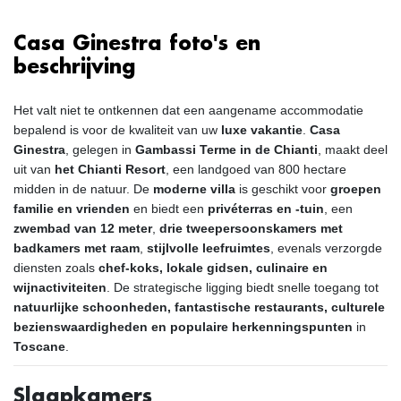
Casa Ginestra foto's en
beschrijving
Het valt niet te ontkennen dat een aangename accommodatie
bepalend is voor de kwaliteit van uw
luxe vakantie
.
Casa
Ginestra
, gelegen in
Gambassi Terme in de Chianti
, maakt deel
uit van
het Chianti Resort
, een landgoed van 800 hectare
midden in de natuur. De
moderne villa
is geschikt voor
groepen
familie en vrienden
en biedt een
privéterras en -tuin
, een
zwembad van 12 meter
,
drie tweepersoonskamers met
badkamers met raam
,
stijlvolle leefruimtes
, evenals verzorgde
diensten zoals
chef-koks, lokale gidsen, culinaire en
wijnactiviteiten
. De strategische ligging biedt snelle toegang tot
natuurlijke schoonheden, fantastische restaurants, culturele
bezienswaardigheden en populaire herkenningspunten
in
Toscane
.
Slaapkamers