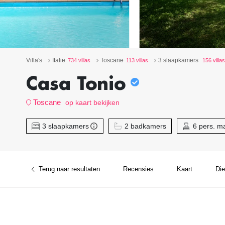
Villa's
Italië
Toscane
3 slaapkamers
734 villas
113 villas
156 villas
Casa Tonio
Toscane
op kaart bekijken
3 slaapkamers
2 badkamers
6 pers. m
Terug naar resultaten
Recensies
Kaart
Di