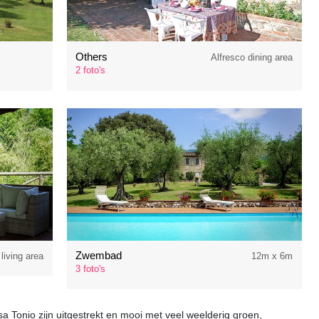
Others
Alfresco dining area
2 foto's
Zwembad
 living area
12m x 6m
3 foto's
 Tonio zijn uitgestrekt en mooi met veel weelderig groen,