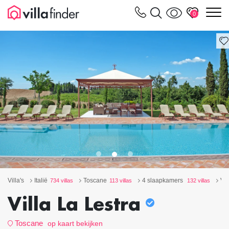
Cookies beheer paneel
m
0
Villa's
Italië
Toscane
4 slaapkamers
Vil
734 villas
113 villas
132 villas
Villa La Lestra
Toscane
op kaart bekijken