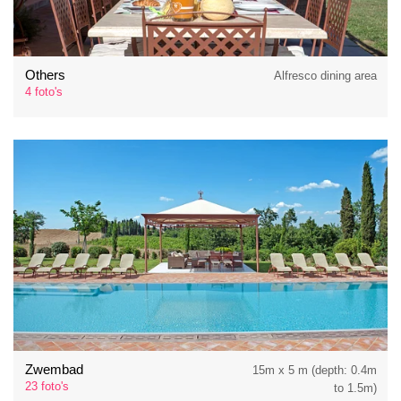
Others
Alfresco dining area
4 foto's
Zwembad
15m x 5 m (depth: 0.4m
23 foto's
to 1.5m)