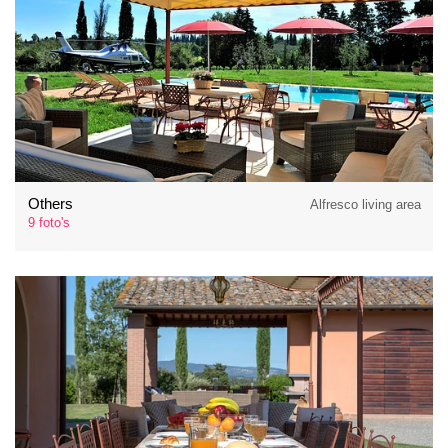
Others
Alfresco living area
9 foto's