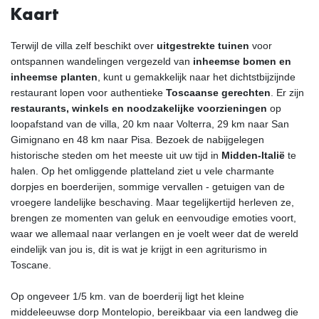
Kaart
Terwijl de villa zelf beschikt over
uitgestrekte tuinen
voor
ontspannen wandelingen vergezeld van
inheemse bomen en
inheemse planten
, kunt u gemakkelijk naar het dichtstbijzijnde
restaurant lopen voor authentieke
Toscaanse gerechten
. Er zijn
restaurants, winkels en noodzakelijke voorzieningen
op
loopafstand van de villa, 20 km naar Volterra, 29 km naar San
Gimignano en 48 km naar Pisa. Bezoek de nabijgelegen
historische steden om het meeste uit uw tijd in
Midden-Italië
te
halen. Op het omliggende platteland ziet u vele charmante
dorpjes en boerderijen, sommige vervallen - getuigen van de
vroegere landelijke beschaving. Maar tegelijkertijd herleven ze,
brengen ze momenten van geluk en eenvoudige emoties voort,
waar we allemaal naar verlangen en je voelt weer dat de wereld
eindelijk van jou is, dit is wat je krijgt in een agriturismo in
Toscane.
Op ongeveer 1/5 km. van de boerderij ligt het kleine
middeleeuwse dorp Montelopio, bereikbaar via een landweg die