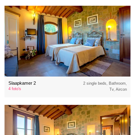
Slaapkamer 2
2 single beds, Bathroom,
4 foto's
Tv, Aircon