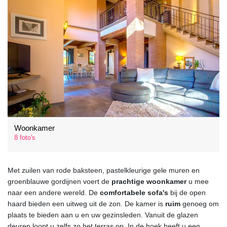
Woonkamer
8 foto's
Met zuilen van rode baksteen, pastelkleurige gele muren en
groenblauwe gordijnen voert de
prachtige woonkamer
u mee
naar een andere wereld. De
comfortabele sofa's
bij de open
haard bieden een uitweg uit de zon. De kamer is
ruim
genoeg om
plaats te bieden aan u en uw gezinsleden. Vanuit de glazen
deuren loopt u zelfs zo het terras op. In de hoek heeft u een