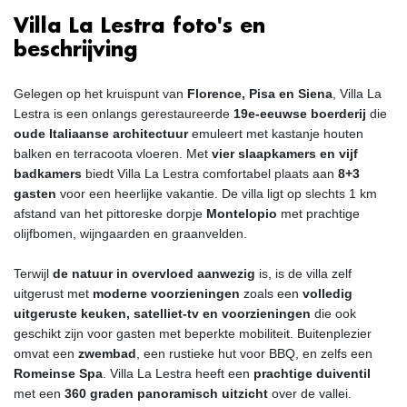
Villa La Lestra foto's en
beschrijving
Gelegen op het kruispunt van
Florence, Pisa en Siena
, Villa La
Lestra is een onlangs gerestaureerde
19e-eeuwse boerderij
die
oude Italiaanse architectuur
emuleert met kastanje houten
balken en terracoota vloeren. Met
vier slaapkamers en vijf
badkamers
biedt Villa La Lestra comfortabel plaats aan
8+3
gasten
voor een heerlijke vakantie. De villa ligt op slechts 1 km
afstand van het pittoreske dorpje
Montelopio
met prachtige
olijfbomen, wijngaarden en graanvelden.
Terwijl
de natuur in overvloed aanwezig
is, is de villa zelf
uitgerust met
moderne voorzieningen
zoals een
volledig
uitgeruste keuken, satelliet-tv en voorzieningen
die ook
geschikt zijn voor gasten met beperkte mobiliteit. Buitenplezier
omvat een
zwembad
, een rustieke hut voor BBQ, en zelfs een
Romeinse Spa
. Villa La Lestra heeft een
prachtige duiventil
met een
360 graden panoramisch uitzicht
over de vallei.