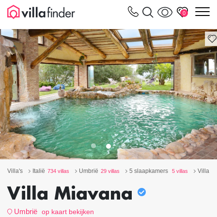
Cookies beheer paneel
m
0
Villa's
Italië
Umbrië
5 slaapkamers
Villa M
734 villas
29 villas
5 villas
Villa Miavana
Umbrië
op kaart bekijken