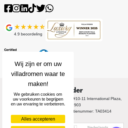
4.9
beoordeling
Villa Finder
We gebruiken cookies om
© 2026 Villa Finder. 10 Anson Road, #10-11 International Plaza,
uw voorkeuren te begrijpen
en uw ervaring te verbeteren.
Singapore 079903
Singapore Tourism Board Licentienummer: TA03414
Alles accepteren
US$
USD
🇳🇱
Nederlands