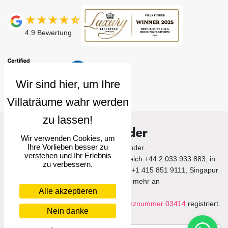
4.9
Bewertung
Villa Finder
Wir verwenden Cookies, um
Ihre Vorlieben besser zu
© 2026 Villa Finder.
verstehen und Ihr Erlebnis
Rufen Sie uns im Vereinigten Königreich +44 2 033 933 883, in
zu verbessern.
den Vereinigten Staaten von Amerika +1 415 851 9111, Singapur
+65 3105 1190 und mehr an
Alle akzeptieren
Villa Finder Pte. Ltd. ist unter der
Lizenznummer 03414
registriert.
Nein danke