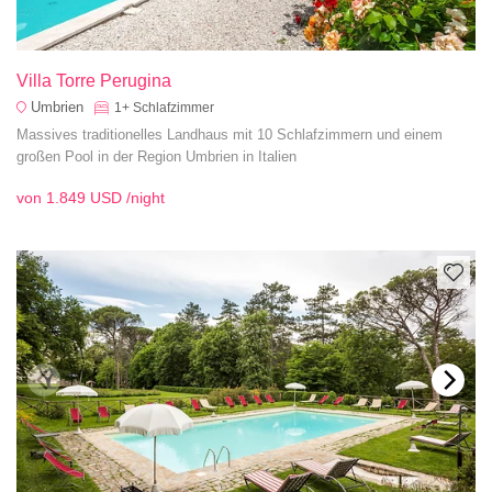
Villa Torre Perugina
Umbrien
1+
Schlafzimmer
Massives traditionelles Landhaus mit 10 Schlafzimmern und einem
großen Pool in der Region Umbrien in Italien
von
1.849 USD
/night