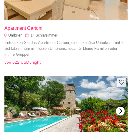
Apartment Cartoni
Umbrien
1+
Schlafzimmer
Entdecken Sie das Apartment Cartoni, eine luxuriöse Unterkunft mit 2
Schlafzimmern im Herzen Umbriens, ideal für kleine Familien oder
intime Gruppen.
von
622 USD
/night