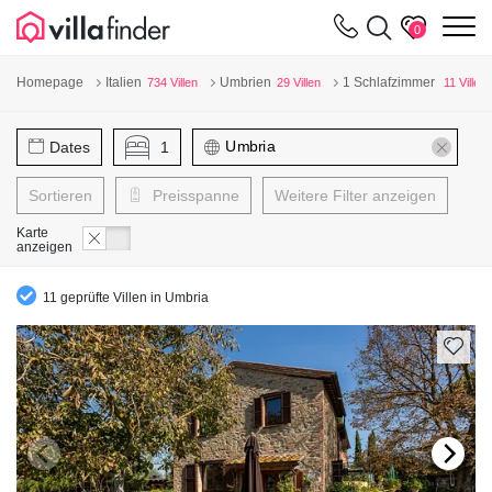
Cookie-Einstellungen
m
0
Homepage
Italien
Umbrien
1 Schlafzimmer
734 Villen
29 Villen
11 Villen
Dates
1
Sortieren
Preisspanne
Weitere Filter anzeigen
Karte
anzeigen
11 geprüfte Villen in Umbria