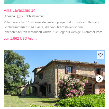
Villa Lavacchio 14
Siena
2+
Schlafzimmer
Villa Lavacchio 14 ist eine elegante, üppige und luxuriöse Villa mit 7
Schlafzimmern für 14 Gäste, die von ihrem italienischen
Innenarchitekten restauriert wurde. Sie liegt nur wenige Kilometer vom
Dorf Montalcino entfernt und bietet einen atemberaubenden Blick auf
von
1.862 USD
/night
das Val'Orcia und die Crete Seneni.