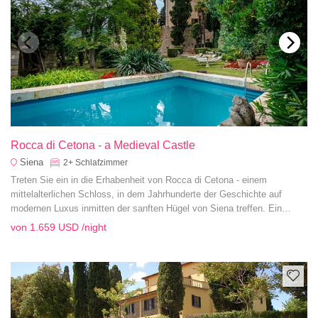
Rocca di Cetona - a Medieval Castle
Siena
2+
Schlafzimmer
Treten Sie ein in die Erhabenheit von Rocca di Cetona - einem
mittelalterlichen Schloss, in dem Jahrhunderte der Geschichte auf
modernen Luxus inmitten der sanften Hügel von Siena treffen. Ein
wirklich außergewöhnliches toskanisches Erlebnis erwartet Sie.
von
1.659 USD
/night