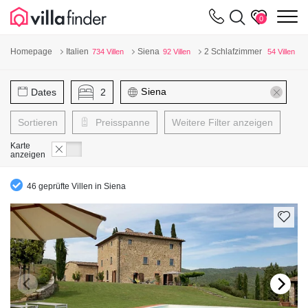
Cookie-Einstellungen
m
0
Homepage
Italien
Siena
2 Schlafzimmer
734 Villen
92 Villen
54 Villen
Dates
2
Sortieren
Preisspanne
Weitere Filter anzeigen
Karte
anzeigen
46 geprüfte Villen in Siena