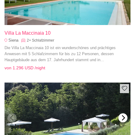
Villa La Maccinaia 10
Siena
2+
Schlafzimmer
Die Villa La Maccinaia 10 ist ein wunderschönes und prächtiges
Anwesen mit 5 Schlafzimmern für bis zu 12 Personen, dessen
Hauptgebäude aus dem 17. Jahrhundert stammt und in
außergewöhnlicher Qualität restauriert wurde, im Herzen des Chianti-
von
1.296 USD
/night
Gebietes gelegen.