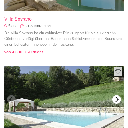
Villa Sovrano
Siena
2+
Schlafzimmer
Die Villa Sovrano ist ein exklusiver Rückzugsort für bis zu vierzehn
Gäste und verfügt über fünf Bäder, neun Schlafzimmer, eine Sauna und
einen beheizten Innenpool in der Toskana.
von
4.600 USD
/night