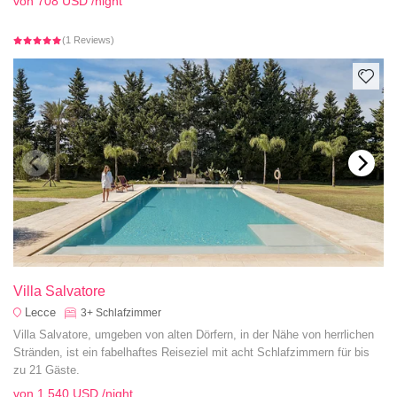
von
708 USD
/night
(1 Reviews)
Villa Salvatore
Lecce
3+
Schlafzimmer
Villa Salvatore, umgeben von alten Dörfern, in der Nähe von herrlichen
Stränden, ist ein fabelhaftes Reiseziel mit acht Schlafzimmern für bis
zu 21 Gäste.
von
1.540 USD
/night