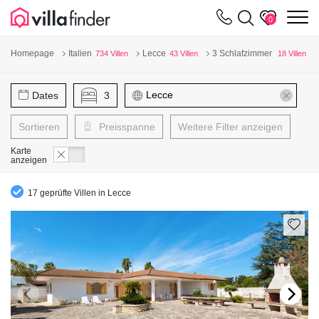
Cookie-Einstellungen
m
0
Homepage
Italien
Lecce
3 Schlafzimmer
734 Villen
43 Villen
18 Villen
Dates
3
Sortieren
Preisspanne
Weitere Filter anzeigen
Karte
anzeigen
17 geprüfte Villen in Lecce