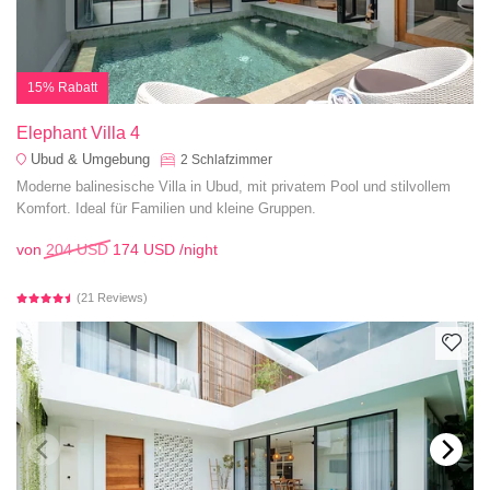
15% Rabatt
Elephant Villa 4
Ubud & Umgebung
2
Schlafzimmer
Moderne balinesische Villa in Ubud, mit privatem Pool und stilvollem
Komfort. Ideal für Familien und kleine Gruppen.
von
204 USD
174 USD
/night
(21 Reviews)