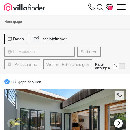
Cookie-Einstellungen
m
0
Homepage
Dates
schlafzimmer
Sortieren
Preisspanne
Weitere Filter anzeigen
Karte
anzeigen
568 geprüfte Villen