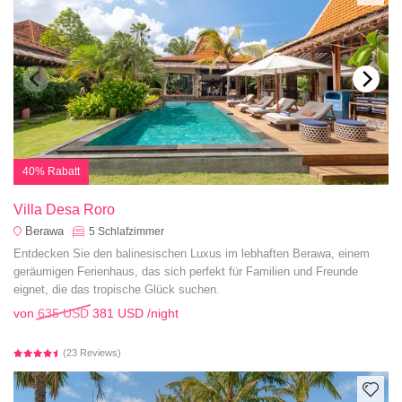
40% Rabatt
Villa Desa Roro
Berawa
5
Schlafzimmer
Entdecken Sie den balinesischen Luxus im lebhaften Berawa, einem
geräumigen Ferienhaus, das sich perfekt für Familien und Freunde
eignet, die das tropische Glück suchen.
von
635 USD
381 USD
/night
(23 Reviews)