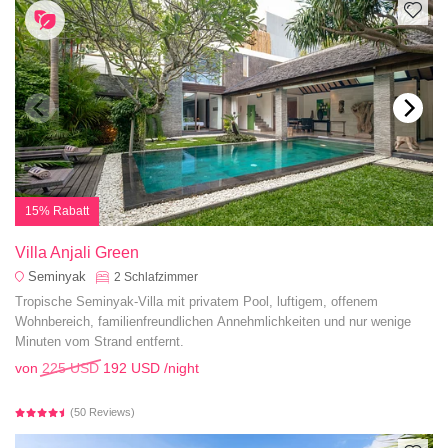
15% Rabatt
Villa Anjali Green
Seminyak
2
Schlafzimmer
Tropische Seminyak-Villa mit privatem Pool, luftigem, offenem
Wohnbereich, familienfreundlichen Annehmlichkeiten und nur wenige
Minuten vom Strand entfernt.
von
225 USD
192 USD
/night
(50 Reviews)