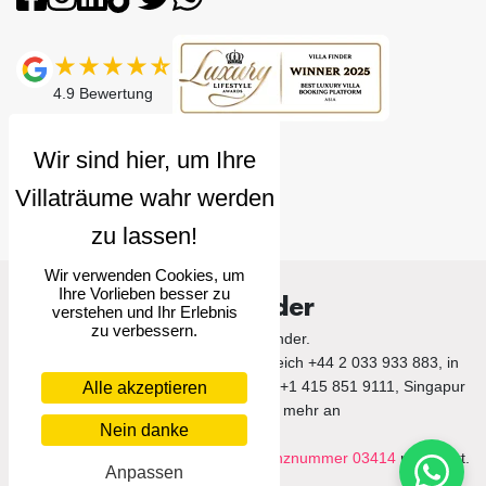
4.9
Bewertung
Wir verwenden Cookies, um
Ihre Vorlieben besser zu
Villa Finder
verstehen und Ihr Erlebnis
zu verbessern.
© 2026 Villa Finder.
Rufen Sie uns im Vereinigten Königreich +44 2 033 933 883, in
den Vereinigten Staaten von Amerika +1 415 851 9111, Singapur
Alle akzeptieren
+65 3105 1190 und mehr an
Nein danke
Villa Finder Pte. Ltd. ist unter der
Lizenznummer 03414
registriert.
Anpassen