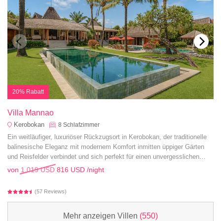
20% Rabatt
Villa Mannao
Kerobokan
8
Schlafzimmer
Ein weitläufiger, luxuriöser Rückzugsort in Kerobokan, der traditionelle
balinesische Eleganz mit modernem Komfort inmitten üppiger Gärten
und Reisfelder verbindet und sich perfekt für einen unvergesslichen
Familienurlaub eignet.
von
1.019 USD
816 USD
/night
(57 Reviews)
Mehr anzeigen Villen
(550)