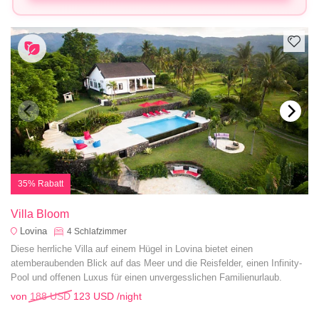
35% Rabatt
Villa Bloom
Lovina
4
Schlafzimmer
Diese herrliche Villa auf einem Hügel in Lovina bietet einen
atemberaubenden Blick auf das Meer und die Reisfelder, einen Infinity-
Pool und offenen Luxus für einen unvergesslichen Familienurlaub.
von
188 USD
123 USD
/night