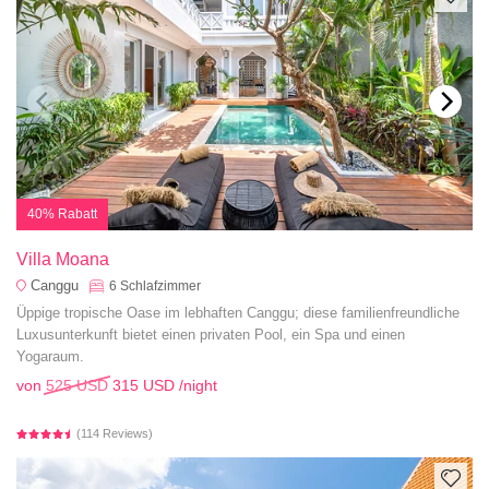
40% Rabatt
Villa Moana
Canggu
6
Schlafzimmer
Üppige tropische Oase im lebhaften Canggu; diese familienfreundliche
Luxusunterkunft bietet einen privaten Pool, ein Spa und einen
Yogaraum.
von
525 USD
315 USD
/night
(114 Reviews)