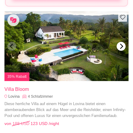
35% Rabatt
Villa Bloom
Lovina
4
Schlafzimmer
Diese herrliche Villa auf einem Hügel in Lovina bietet einen
atemberaubenden Blick auf das Meer und die Reisfelder, einen Infinity-
Pool und offenen Luxus für einen unvergesslichen Familienurlaub.
von
188 USD
123 USD
/night