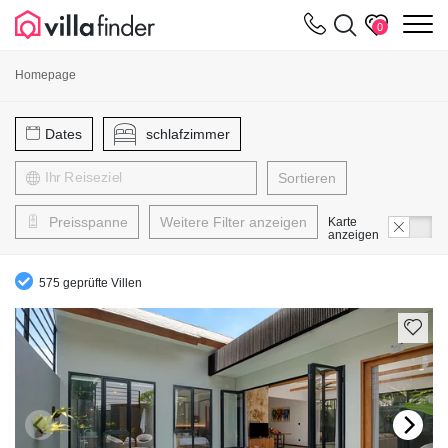
Cookie-Einstellungen
m
0
Homepage
Dates
schlafzimmer
Sortieren
Preisspanne
Weitere Filter anzeigen
Karte
anzeigen
575 geprüfte Villen