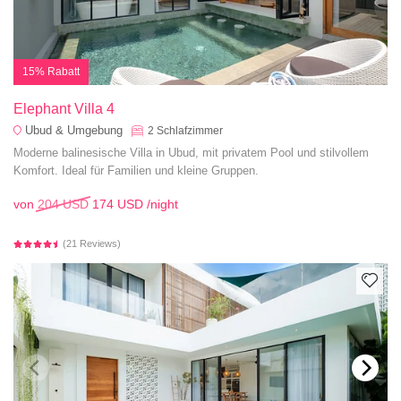
15% Rabatt
Elephant Villa 4
Ubud & Umgebung
2
Schlafzimmer
Moderne balinesische Villa in Ubud, mit privatem Pool und stilvollem
Komfort. Ideal für Familien und kleine Gruppen.
von
204 USD
174 USD
/night
(21 Reviews)