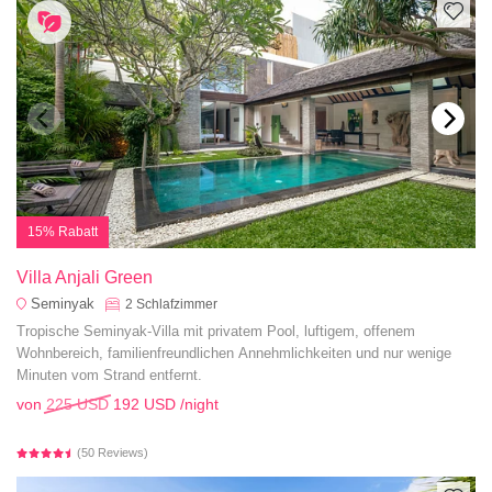
15% Rabatt
Villa Anjali Green
Seminyak
2
Schlafzimmer
Tropische Seminyak-Villa mit privatem Pool, luftigem, offenem
Wohnbereich, familienfreundlichen Annehmlichkeiten und nur wenige
Minuten vom Strand entfernt.
von
225 USD
192 USD
/night
(50 Reviews)