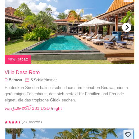
40% Rabatt
Villa Desa Roro
Berawa
5
Schlafzimmer
Entdecken Sie den balinesischen Luxus im lebhaften Berawa, einem
geräumigen Ferienhaus, das sich perfekt für Familien und Freunde
eignet, die das tropische Glück suchen.
von
635 USD
381 USD
/night
(23 Reviews)