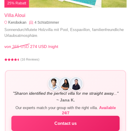
25% Rabatt
Villa Aloui
Kerobokan
4
Schlafzimmer
Sonnendurchflutete Holzvilla mit Pool, Esspavillon, familienfreundliche
Urlaubsatmosphäre.
von
365 USD
274 USD
/night
(16 Reviews)
"Sharon identified the perfect villa for me straight away..."
~ Jana K.
Our experts match your group with the right villa.
Available
24/7
Contact us