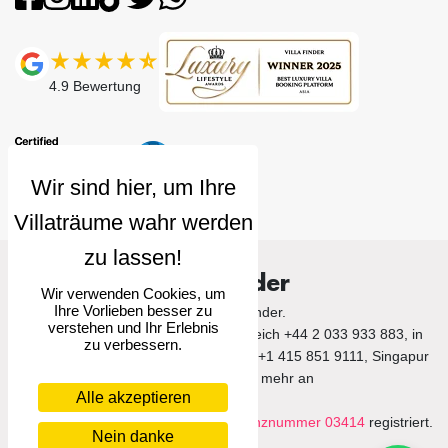
4.9
Bewertung
Villa Finder
Wir verwenden Cookies, um
Ihre Vorlieben besser zu
© 2026 Villa Finder.
verstehen und Ihr Erlebnis
Rufen Sie uns im Vereinigten Königreich +44 2 033 933 883, in
zu verbessern.
den Vereinigten Staaten von Amerika +1 415 851 9111, Singapur
+65 3105 1190 und mehr an
Alle akzeptieren
Villa Finder Pte. Ltd. ist unter der
Lizenznummer 03414
registriert.
Nein danke