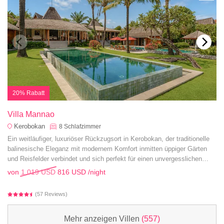
20% Rabatt
Villa Mannao
Kerobokan
8
Schlafzimmer
Ein weitläufiger, luxuriöser Rückzugsort in Kerobokan, der traditionelle
balinesische Eleganz mit modernem Komfort inmitten üppiger Gärten
und Reisfelder verbindet und sich perfekt für einen unvergesslichen
Familienurlaub eignet.
von
1.019 USD
816 USD
/night
(57 Reviews)
Mehr anzeigen Villen
(557)