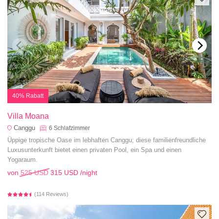
40% Rabatt
Villa Moana
Canggu
6
Schlafzimmer
Üppige tropische Oase im lebhaften Canggu; diese familienfreundliche
Luxusunterkunft bietet einen privaten Pool, ein Spa und einen
Yogaraum.
von
525 USD
315 USD
/night
(114 Reviews)