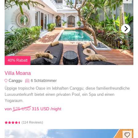
40% Rabatt
Villa Moana
Canggu
6
Schlafzimmer
Üppige tropische Oase im lebhaften Canggu; diese familienfreundliche
Luxusunterkunft bietet einen privaten Pool, ein Spa und einen
Yogaraum.
von
525 USD
315 USD
/night
(114 Reviews)