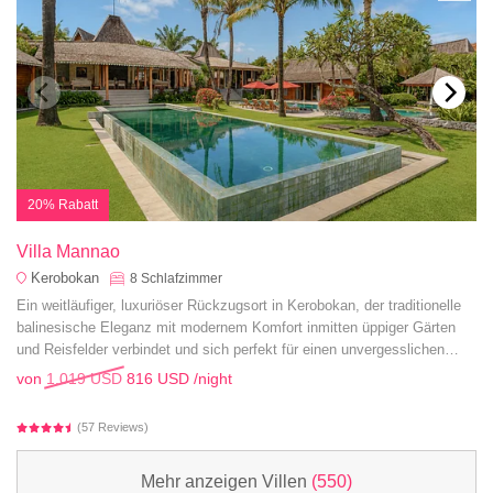
20% Rabatt
Villa Mannao
Kerobokan
8
Schlafzimmer
Ein weitläufiger, luxuriöser Rückzugsort in Kerobokan, der traditionelle
balinesische Eleganz mit modernem Komfort inmitten üppiger Gärten
und Reisfelder verbindet und sich perfekt für einen unvergesslichen
Familienurlaub eignet.
von
1.019 USD
816 USD
/night
(57 Reviews)
Mehr anzeigen Villen
(550)