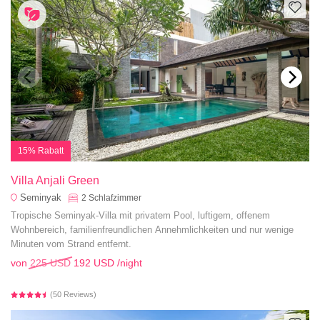
15% Rabatt
Villa Anjali Green
Seminyak
2
Schlafzimmer
Tropische Seminyak-Villa mit privatem Pool, luftigem, offenem
Wohnbereich, familienfreundlichen Annehmlichkeiten und nur wenige
Minuten vom Strand entfernt.
von
225 USD
192 USD
/night
(50 Reviews)