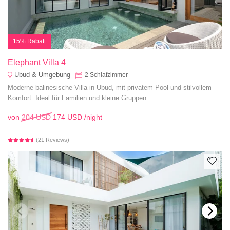
15% Rabatt
Elephant Villa 4
Ubud & Umgebung
2
Schlafzimmer
Moderne balinesische Villa in Ubud, mit privatem Pool und stilvollem
Komfort. Ideal für Familien und kleine Gruppen.
von
204 USD
174 USD
/night
(21 Reviews)