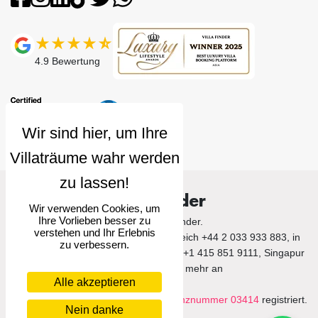
4.9
Bewertung
Villa Finder
Wir verwenden Cookies, um
Ihre Vorlieben besser zu
© 2026 Villa Finder.
verstehen und Ihr Erlebnis
Rufen Sie uns im Vereinigten Königreich +44 2 033 933 883, in
zu verbessern.
den Vereinigten Staaten von Amerika +1 415 851 9111, Singapur
+65 3105 1190 und mehr an
Alle akzeptieren
Villa Finder Pte. Ltd. ist unter der
Lizenznummer 03414
registriert.
Nein danke