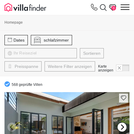
Cookie-Einstellungen
m
0
Homepage
Dates
schlafzimmer
Sortieren
Preisspanne
Weitere Filter anzeigen
Karte
anzeigen
568 geprüfte Villen