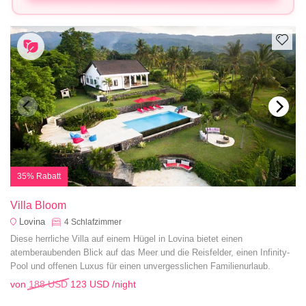
35% Rabatt
Villa Bloom
Lovina
4
Schlafzimmer
Diese herrliche Villa auf einem Hügel in Lovina bietet einen
atemberaubenden Blick auf das Meer und die Reisfelder, einen Infinity-
Pool und offenen Luxus für einen unvergesslichen Familienurlaub.
von
188 USD
123 USD
/night