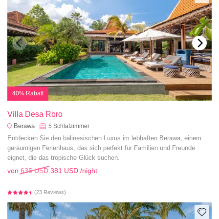
40% Rabatt
Villa Desa Roro
Berawa
5
Schlafzimmer
Entdecken Sie den balinesischen Luxus im lebhaften Berawa, einem
geräumigen Ferienhaus, das sich perfekt für Familien und Freunde
eignet, die das tropische Glück suchen.
von
635 USD
381 USD
/night
(23 Reviews)