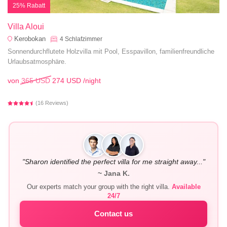
25% Rabatt
Villa Aloui
Kerobokan
4
Schlafzimmer
Sonnendurchflutete Holzvilla mit Pool, Esspavillon, familienfreundliche
Urlaubsatmosphäre.
von
365 USD
274 USD
/night
(16 Reviews)
"Sharon identified the perfect villa for me straight away..."
~ Jana K.
Our experts match your group with the right villa.
Available
24/7
Contact us