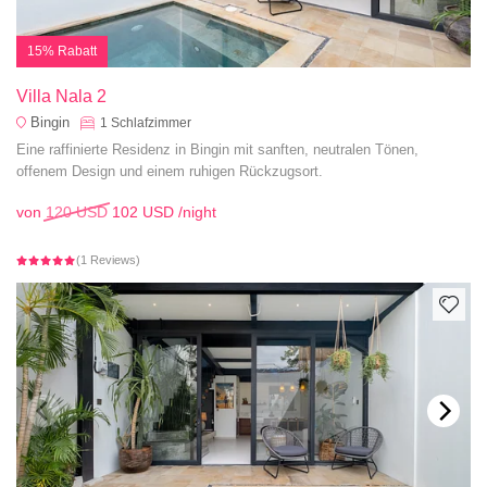
15% Rabatt
Villa Nala 2
Bingin
1
Schlafzimmer
Eine raffinierte Residenz in Bingin mit sanften, neutralen Tönen,
offenem Design und einem ruhigen Rückzugsort.
von
120 USD
102 USD
/night
(1 Reviews)