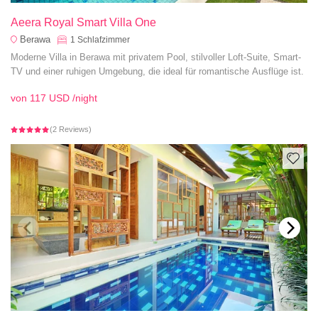
Aeera Royal Smart Villa One
Berawa
1
Schlafzimmer
Moderne Villa in Berawa mit privatem Pool, stilvoller Loft-Suite, Smart-
TV und einer ruhigen Umgebung, die ideal für romantische Ausflüge ist.
von
117 USD
/night
(2 Reviews)