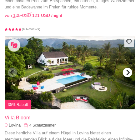
einen privaten Pool zum Entspannen, ein offenes, luftiges Wohnzimmer
und eine Badewanne im Freien für ruhige Momente.
von
128 USD
121 USD
/night
(6 Reviews)
35% Rabatt
Villa Bloom
Lovina
4
Schlafzimmer
Diese herrliche Villa auf einem Hügel in Lovina bietet einen
atemberaubenden Blick auf das Meer und die Reisfelder, einen Infinity-