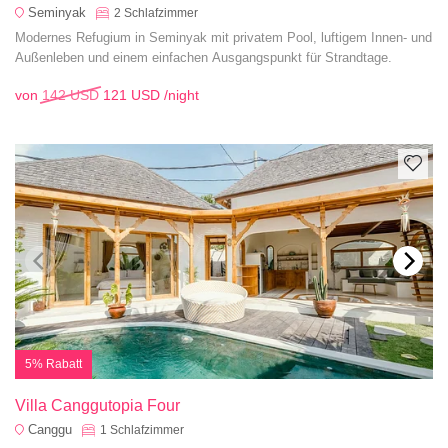
Seminyak
2
Schlafzimmer
Modernes Refugium in Seminyak mit privatem Pool, luftigem Innen- und
Außenleben und einem einfachen Ausgangspunkt für Strandtage.
von
142 USD
121 USD
/night
5% Rabatt
Villa Canggutopia Four
Canggu
1
Schlafzimmer