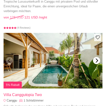
Tropische Luxusunterkunft in Canggu mit privatem Pool und stilvoller
Einrichtung, ideal für Paare, die einen unvergesslichen Urlaub
verbringen möchten.
von
128 USD
121 USD
/night
(4 Reviews)
5% Rabatt
Villa Canggutopia Two
Canggu
1
Schlafzimmer