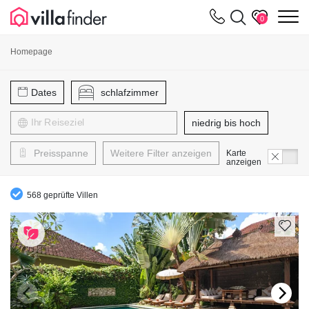
Cookie-Einstellungen
m
0
Homepage
Dates
schlafzimmer
niedrig bis hoch
Preisspanne
Weitere Filter anzeigen
Karte
anzeigen
568 geprüfte Villen