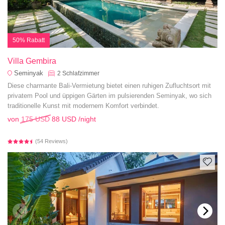
50% Rabatt
Villa Gembira
Seminyak
2
Schlafzimmer
Diese charmante Bali-Vermietung bietet einen ruhigen Zufluchtsort mit
privatem Pool und üppigen Gärten im pulsierenden Seminyak, wo sich
traditionelle Kunst mit modernem Komfort verbindet.
von
175 USD
88 USD
/night
(54 Reviews)