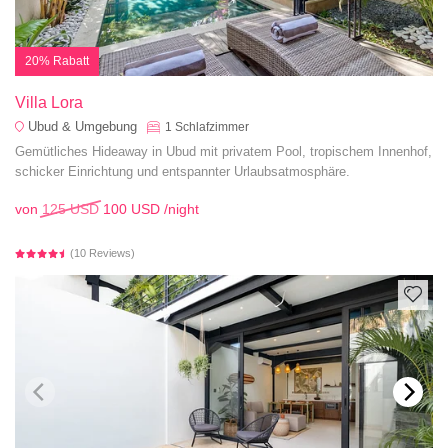
20% Rabatt
Villa Lora
Ubud & Umgebung
1
Schlafzimmer
Gemütliches Hideaway in Ubud mit privatem Pool, tropischem Innenhof,
schicker Einrichtung und entspannter Urlaubsatmosphäre.
von
125 USD
100 USD
/night
(10 Reviews)