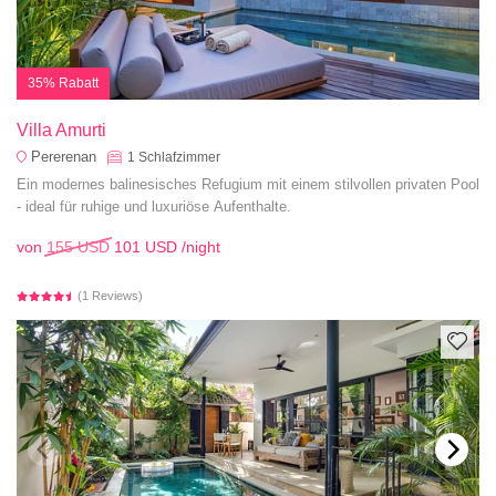
35% Rabatt
Villa Amurti
Pererenan
1
Schlafzimmer
Ein modernes balinesisches Refugium mit einem stilvollen privaten Pool
- ideal für ruhige und luxuriöse Aufenthalte.
von
155 USD
101 USD
/night
(1 Reviews)