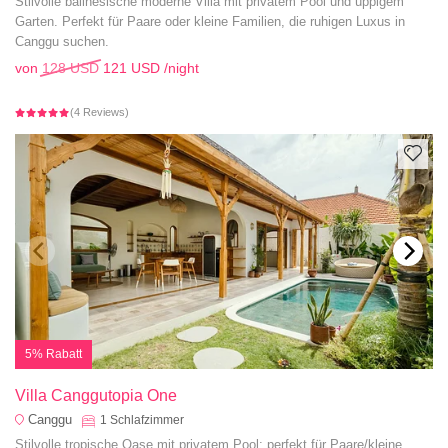
Stilvolle balinesische moderne Villa mit privatem Pool und üppigem
Garten. Perfekt für Paare oder kleine Familien, die ruhigen Luxus in
Canggu suchen.
von
128 USD
121 USD
/night
(4 Reviews)
5% Rabatt
Villa Canggutopia One
Canggu
1
Schlafzimmer
Stilvolle tropische Oase mit privatem Pool; perfekt für Paare/kleine