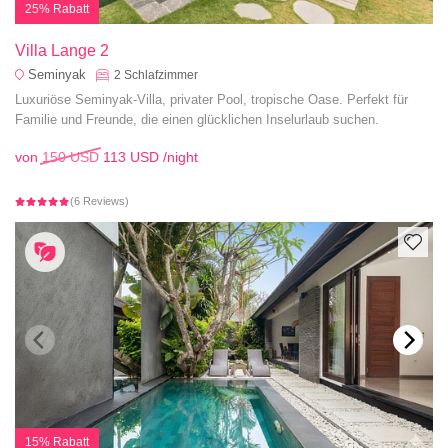
25% Rabatt
Villa Lange 2
Seminyak
2
Schlafzimmer
Luxuriöse Seminyak-Villa, privater Pool, tropische Oase. Perfekt für
Familie und Freunde, die einen glücklichen Inselurlaub suchen.
von
150 USD
113 USD
/night
(6 Reviews)
15% Rabatt