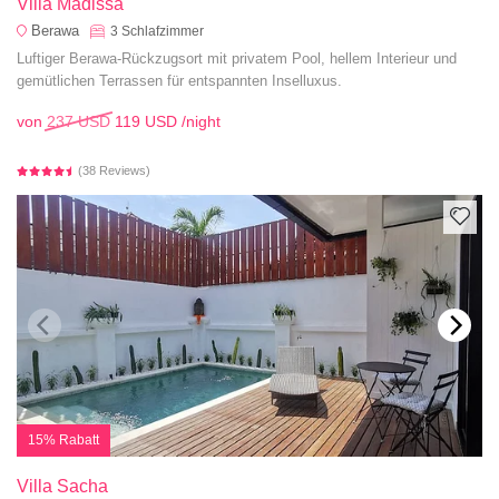
Villa Madissa
Berawa
3
Schlafzimmer
Luftiger Berawa-Rückzugsort mit privatem Pool, hellem Interieur und
gemütlichen Terrassen für entspannten Inselluxus.
von
237 USD
119 USD
/night
(38 Reviews)
15% Rabatt
Villa Sacha