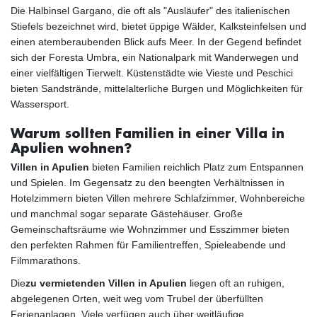
Die Halbinsel Gargano, die oft als "Ausläufer" des italienischen
Stiefels bezeichnet wird, bietet üppige Wälder, Kalksteinfelsen und
einen atemberaubenden Blick aufs Meer. In der Gegend befindet
sich der Foresta Umbra, ein Nationalpark mit Wanderwegen und
einer vielfältigen Tierwelt. Küstenstädte wie Vieste und Peschici
bieten Sandstrände, mittelalterliche Burgen und Möglichkeiten für
Wassersport.
Warum sollten Familien in einer Villa in
Apulien wohnen?
Villen in Apulien
bieten Familien reichlich Platz zum Entspannen
und Spielen. Im Gegensatz zu den beengten Verhältnissen in
Hotelzimmern bieten Villen mehrere Schlafzimmer, Wohnbereiche
und manchmal sogar separate Gästehäuser. Große
Gemeinschaftsräume wie Wohnzimmer und Esszimmer bieten
den perfekten Rahmen für Familientreffen, Spieleabende und
Filmmarathons.
Die
zu vermietenden Villen in Apulien
liegen oft an ruhigen,
abgelegenen Orten, weit weg vom Trubel der überfüllten
Ferienanlagen. Viele verfügen auch über weitläufige