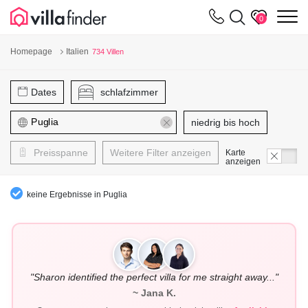
Cookie-Einstellungen
m
0
Homepage
Italien
734 Villen
Dates
schlafzimmer
niedrig bis hoch
Preisspanne
Weitere Filter anzeigen
Karte
anzeigen
keine Ergebnisse in Puglia
"Sharon identified the perfect villa for me straight away..."
~ Jana K.