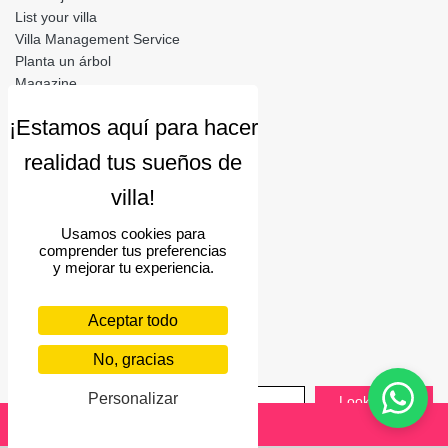
List your villa
Villa Management Service
Planta un árbol
Magazine
Prensa
Loyalty programme
Become our travel partner
Información legal
Usamos cookies para
Condiciones de uso
comprender tus preferencias
Privacy Policy
y mejorar tu experiencia.
Cookies
Aceptar todo
Síguenos
No, gracias
Let's keep in touch
Personalizar
Looking for
discounts?
Enquire