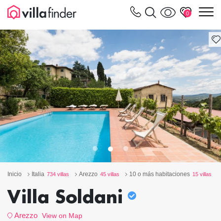
Panel de gestión de cookies
m
0
Inicio
Italia
Arezzo
10 o más habitaciones
734 villas
45 villas
15 villas
Villa Soldani
Arezzo
View on Map