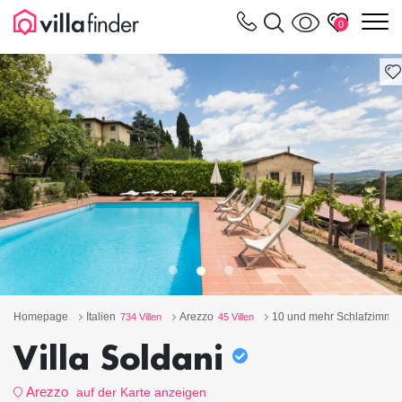
Cookie-Einstellungen
m
0
Homepage
Italien
Arezzo
10 und mehr Schlafzimme
734 Villen
45 Villen
Villa Soldani
Arezzo
auf der Karte anzeigen