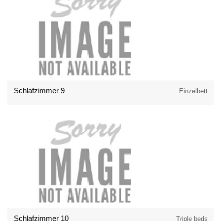
Schlafzimmer 9
Einzelbett
Schlafzimmer 10
Triple beds