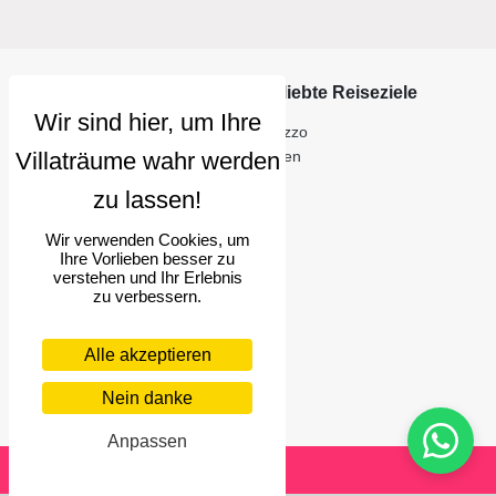
Villa Finder
Beliebte Reiseziele
Über uns
Arezzo
Kontakt
Italien
Häufig gestellte Fragen
Sitemap
Concierge-Dienst
Wir verwenden Cookies, um
Ihre Villa auflisten
Ihre Vorlieben besser zu
verstehen und Ihr Erlebnis
Villenmanagement-Service
zu verbessern.
Einen Baum pflanzen
Zeitschrift
Presse
Alle akzeptieren
Treueprogramm
Nein danke
Werden Sie unser
Reisepartner
Anpassen
Reservieren
Rechtliches