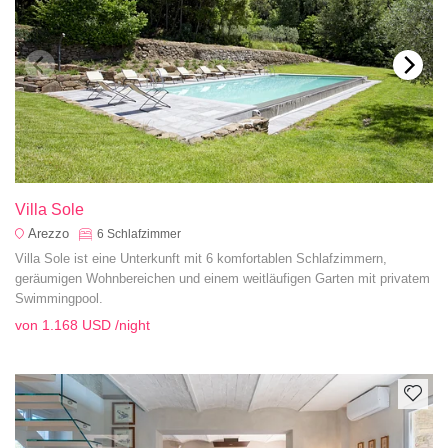
Villa Sole
Arezzo
6
Schlafzimmer
Villa Sole ist eine Unterkunft mit 6 komfortablen Schlafzimmern,
geräumigen Wohnbereichen und einem weitläufigen Garten mit privatem
Swimmingpool.
von
1.168 USD
/night