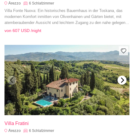
Arezzo
6
Schlafzimmer
Villa Fonte Nuova: Ein historisches Bauernhaus in der Toskana, das
modernen Komfort inmitten von Olivenhainen und Gärten bietet, mit
atemberaubender Aussicht und leichtem Zugang zu den nahe gelegenen
Kulturschätzen.
von
607 USD
/night
Villa Fratini
Arezzo
6
Schlafzimmer