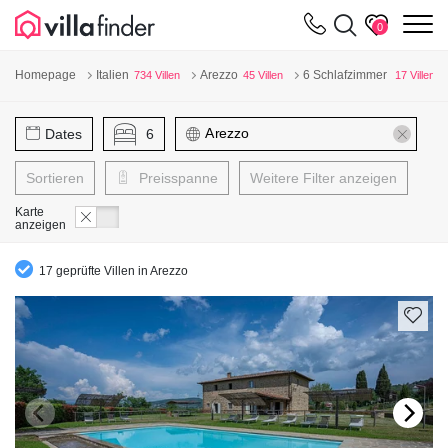
Cookie-Einstellungen
m
0
Homepage
Italien
Arezzo
6 Schlafzimmer
734 Villen
45 Villen
17 Villen
Dates
6
Sortieren
Preisspanne
Weitere Filter anzeigen
Karte
anzeigen
17 geprüfte Villen in Arezzo