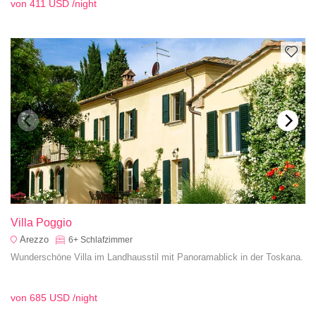
von
411 USD
/night
18. Jahrhundert zurückgeht.
Villa Poggio
Arezzo
6+
Schlafzimmer
Wunderschöne Villa im Landhausstil mit Panoramablick in der Toskana.
von
685 USD
/night