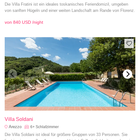
Die Villa Fratini ist ein ideales toskanisches Feriendomizil, umgeben
von sanften Hügeln und einer weiten Landschaft am Rande von Florenz.
von
840 USD
/night
Villa Soldani
Arezzo
6+
Schlafzimmer
Die Villa Soldani ist ideal für größere Gruppen von 33 Personen. Sie