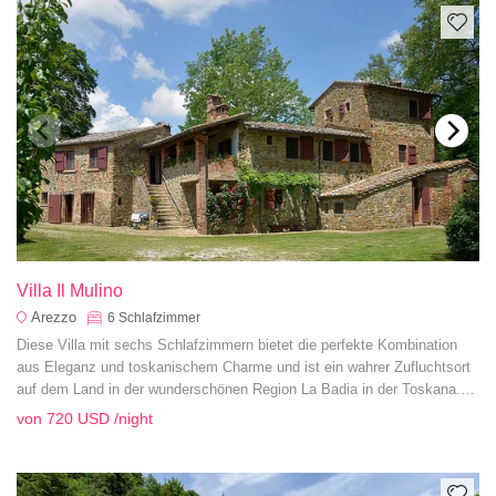
Villa Il Mulino
Arezzo
6
Schlafzimmer
Diese Villa mit sechs Schlafzimmern bietet die perfekte Kombination
aus Eleganz und toskanischem Charme und ist ein wahrer Zufluchtsort
auf dem Land in der wunderschönen Region La Badia in der Toskana.
Mulino bedeutet auf Italienisch Mühle und dieser rustikale Charmeur war
von
720 USD
/night
einst die Mühle des Anwesens La Bardia, die liebevoll restauriert wurde
und die schönsten Merkmale des Gebäudes beibehält.