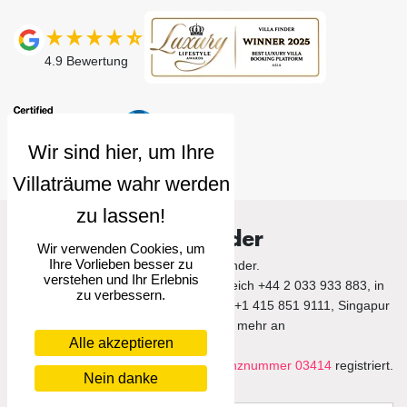
4.9
Bewertung
Villa Finder
Wir verwenden Cookies, um
Ihre Vorlieben besser zu
© 2026 Villa Finder.
verstehen und Ihr Erlebnis
Rufen Sie uns im Vereinigten Königreich +44 2 033 933 883, in
zu verbessern.
den Vereinigten Staaten von Amerika +1 415 851 9111, Singapur
+65 3105 1190 und mehr an
Alle akzeptieren
Villa Finder Pte. Ltd. ist unter der
Lizenznummer 03414
registriert.
Nein danke