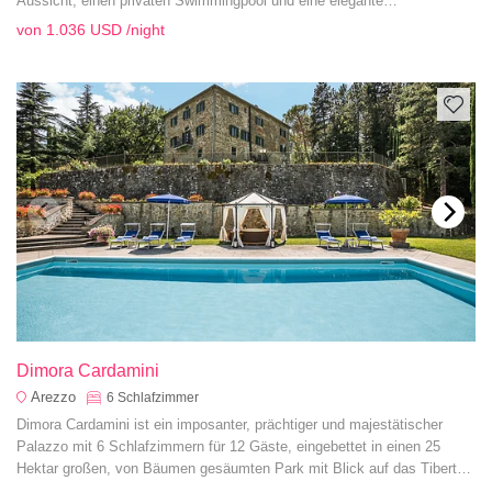
Aussicht, einen privaten Swimmingpool und eine elegante
Inneneinrichtung, alles inmitten der bezaubernden Landschaft der
von
1.036 USD
/night
Toskana. Perfekt für einen ruhigen Urlaub.
Dimora Cardamini
Arezzo
6
Schlafzimmer
Dimora Cardamini ist ein imposanter, prächtiger und majestätischer
Palazzo mit 6 Schlafzimmern für 12 Gäste, eingebettet in einen 25
Hektar großen, von Bäumen gesäumten Park mit Blick auf das Tibertal
und die toskanischen Hügel, dessen historischer Hintergrund auf das