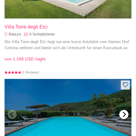
Villa Torre degli Elci
Arezzo
6
Schlafzimmer
Die Villa Torre degli Elci liegt nur eine kurze Autofahrt vom kleinen Dorf
Cortona entfernt und bietet sich als Unterkunft für einen Kurzurlaub an.
von
1.168 USD
/night
(1 Reviews)