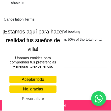
check-in
Cancellation Terms
Free cancellation within 24 hours of booking
More than 40 days before check-in: 50% of the total rental
amount is non-refundable
Usamos cookies para
Rental fee included
comprender tus preferencias
y mejorar tu experiencia.
Villa Finder Concierge
Aceptar todo
No, gracias
Rental fee not included
Personalizar
Final cleaning
500 EUR
Enviar solicitud