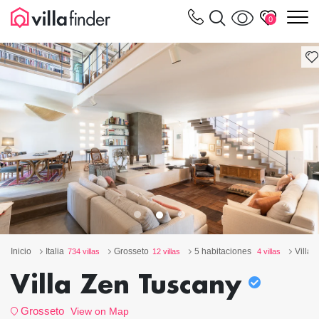
Panel de gestión de cookies
m
0
Inicio
Italia
Grosseto
5 habitaciones
Villa
734 villas
12 villas
4 villas
Villa Zen Tuscany
Grosseto
View on Map