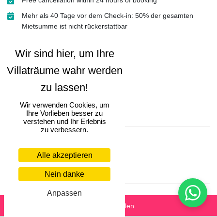
Free cancellation within 24 hours of booking
Mehr als 40 Tage vor dem Check-in: 50% der gesamten
Mietsumme ist nicht rückerstattbar
Im Mietpreis inbegriffen
Villa Finder Concierge
Wir verwenden Cookies, um
Ihre Vorlieben besser zu
Rental fee not included
verstehen und Ihr Erlebnis
zu verbessern.
Endreinigung
500 EUR
Alle akzeptieren
Zusätzliche Gebühren
Nein danke
Anpassen
Heizung
(500 EUR/Woche)
Eine Frage stellen
Verspätete Ankunft
(100 EUR)