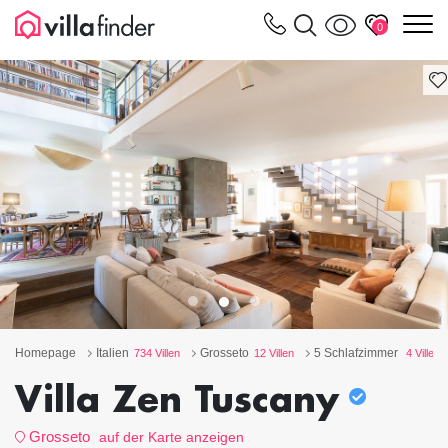
Cookie-Einstellungen
m
0
Homepage
Italien
Grosseto
5 Schlafzimmer
734 Villen
12 Villen
4 Villen
Villa Zen Tuscany
Grosseto
auf der Karte anzeigen