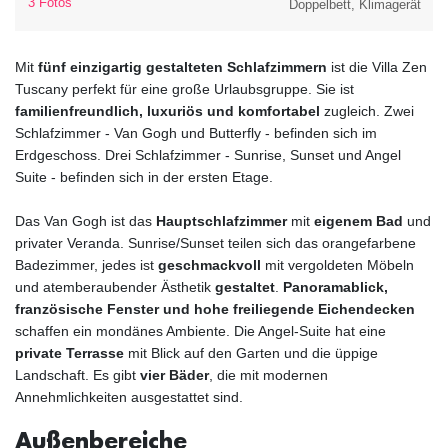
3 Fotos
Doppelbett, Klimagerät
Mit
fünf einzigartig gestalteten Schlafzimmern
ist die Villa Zen
Tuscany perfekt für eine große Urlaubsgruppe. Sie ist
familienfreundlich, luxuriös und komfortabel
zugleich. Zwei
Schlafzimmer - Van Gogh und Butterfly - befinden sich im
Erdgeschoss. Drei Schlafzimmer - Sunrise, Sunset und Angel
Suite - befinden sich in der ersten Etage.
Das Van Gogh ist das
Hauptschlafzimmer
mit
eigenem Bad
und
privater Veranda. Sunrise/Sunset teilen sich das orangefarbene
Badezimmer, jedes ist
geschmackvoll
mit vergoldeten Möbeln
und atemberaubender Ästhetik
gestaltet
.
Panoramablick,
französische Fenster und hohe freiliegende Eichendecken
schaffen ein mondänes Ambiente. Die Angel-Suite hat eine
private Terrasse
mit Blick auf den Garten und die üppige
Landschaft. Es gibt
vier Bäder
, die mit modernen
Annehmlichkeiten ausgestattet sind.
Außenbereiche