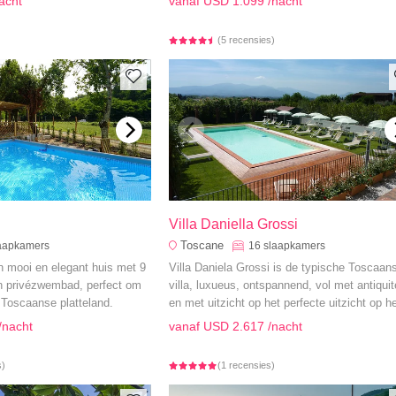
acht
vanaf
USD 1.099
/nacht
(5 recensies)
Villa Daniella Grossi
Toscane
aapkamers
16
slaapkamers
en mooi en elegant huis met 9
Villa Daniela Grossi is de typische Toscaan
n privézwembad, perfect om
villa, luxueus, ontspannend, vol met antiquit
 Toscaanse platteland.
en met uitzicht op het perfecte uitzicht op he
Toscaanse platteland.
/nacht
vanaf
USD 2.617
/nacht
s)
(1 recensies)