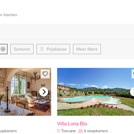
n klanten
Sorteren
Prijsklasse
Meer filters
Villa Luna Blu
Toscane
aapkamers
8
slaapkamers