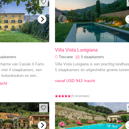
Villa Viola Lunigiana
Toscane
aapkamers
5
slaapkamers
charme van Casale Il Farro,
Villa Viola Lunigiana is een prachtig landhui
a met 4 slaapkamers, een
5 slaapkamers en uitgestrekte groene tuinen
n buitenkeuken en een
vanaf
USD 943
/nacht
acht
(5 recensies)