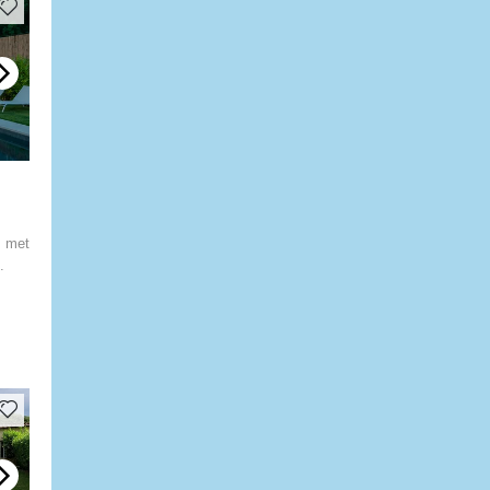
s met
.