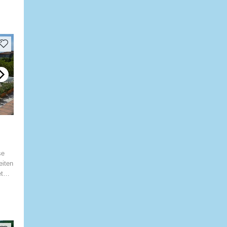
se
eiten
t