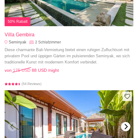
50% Rabatt
Villa Gembira
Seminyak
2
Schlafzimmer
Diese charmante Bali-Vermietung bietet einen ruhigen Zufluchtsort mit
privatem Pool und üppigen Gärten im pulsierenden Seminyak, wo sich
traditionelle Kunst mit modernem Komfort verbindet.
von
175 USD
88 USD
/night
(54 Reviews)