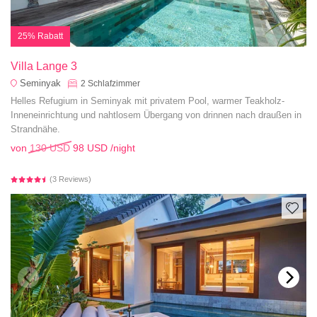
25% Rabatt
Villa Lange 3
Seminyak
2
Schlafzimmer
Helles Refugium in Seminyak mit privatem Pool, warmer Teakholz-
Inneneinrichtung und nahtlosem Übergang von drinnen nach draußen in
Strandnähe.
von
130 USD
98 USD
/night
(3 Reviews)