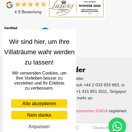
4.9
Bewertung
Villa Finder
Wir verwenden Cookies, um
Ihre Vorlieben besser zu
© 2026 Villa Finder.
verstehen und Ihr Erlebnis
Rufen Sie uns im Vereinigten Königreich +44 2 033 933 883, in
zu verbessern.
den Vereinigten Staaten von Amerika +1 415 851 9111, Singapur
+65 3105 1190 und mehr an
Alle akzeptieren
Villa Finder Pte. Ltd. ist unter der
Lizenznummer 03414
registriert.
Nein danke
Anpassen
US$
USD
🇩🇪
Deutsch