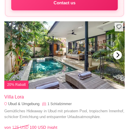
Contact us
20% Rabatt
Villa Lora
Ubud & Umgebung
1
Schlafzimmer
Gemütliches Hideaway in Ubud mit privatem Pool, tropischem Innenhof,
schicker Einrichtung und entspannter Urlaubsatmosphäre.
von
125 USD
100 USD
/night