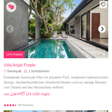
15% Rabatt
Villa Anjali Purple
Seminyak
1
Schlafzimmer
Einladende Seminyak-Villa mit privatem Pool, modernem balinesischem
Design, familienfreundlichen Annehmlichkeiten und nur wenige Minuten
vom Strand und den Restaurants entfernt.
von
135 USD
115 USD
/night
(48 Reviews)