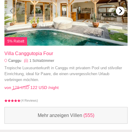
5% Rabatt
Villa Canggutopia Four
Canggu
1
Schlafzimmer
Tropische Luxusunterkunft in Canggu mit privatem Pool und stilvoller
Einrichtung, ideal für Paare, die einen unvergesslichen Urlaub
verbringen möchten.
von
128 USD
122 USD
/night
(4 Reviews)
Mehr anzeigen Villen
(555)