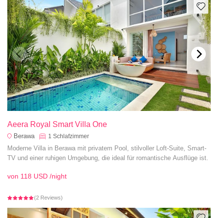
Aeera Royal Smart Villa One
Berawa
1
Schlafzimmer
Moderne Villa in Berawa mit privatem Pool, stilvoller Loft-Suite, Smart-
TV und einer ruhigen Umgebung, die ideal für romantische Ausflüge ist.
von
118 USD
/night
(2 Reviews)