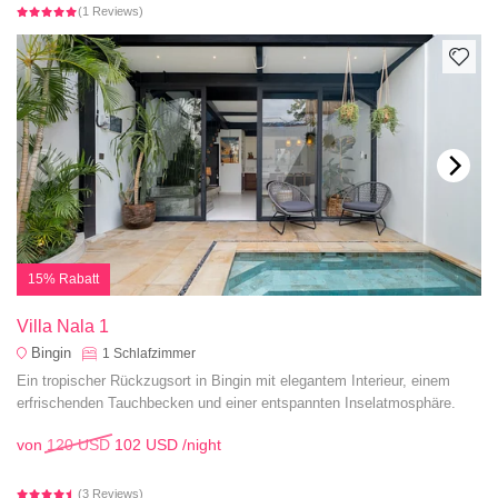
(1 Reviews)
15% Rabatt
Villa Nala 1
Bingin
1
Schlafzimmer
Ein tropischer Rückzugsort in Bingin mit elegantem Interieur, einem
erfrischenden Tauchbecken und einer entspannten Inselatmosphäre.
von
120 USD
102 USD
/night
(3 Reviews)