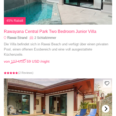
45% Rabatt
Rawayana Central Park Two Bedroom Junior Villa
Rawai-Strand
2
Schlafzimmer
Die Villa befindet sich in Rawai Beach und verfügt über einen privaten
Pool, einen offenen Essbereich und eine voll ausgestattete
Küchenzeile.
von
107 USD
59 USD
/night
(2 Reviews)