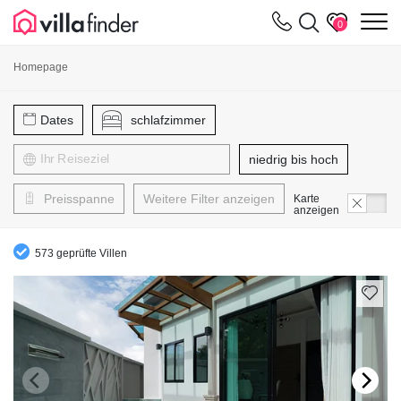
Cookie-Einstellungen
m
0
Homepage
Dates
schlafzimmer
niedrig bis hoch
Preisspanne
Weitere Filter anzeigen
Karte
anzeigen
573 geprüfte Villen