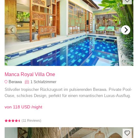
Manca Royal Villa One
Berawa
1
Schlafzimmer
Stilvoller tropischer Rückzugsort im pulsierenden Berawa. Private Pool-
Oase, schickes Design, perfekt für einen romantischen Luxus-Ausflug.
von
118 USD
/night
(11 Reviews)