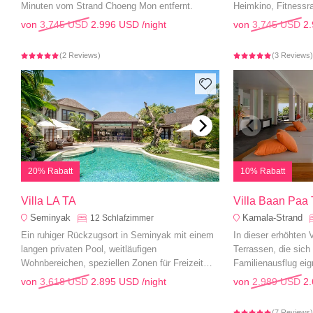
Minuten vom Strand Choeng Mon entfernt.
Heimkino, Fitnessr
das Meer - perfekt 
von
3.745 USD
2.996 USD
/night
von
3.745 USD
2
Luxusurlaub.
(2 Reviews)
(3 Reviews
20% Rabatt
10% Rabatt
Villa LA TA
Villa Baan Paa 
Seminyak
Kamala-Strand
12
Schlafzimmer
Ein ruhiger Rückzugsort in Seminyak mit einem
In dieser erhöhten V
langen privaten Pool, weitläufigen
Terrassen, die sich 
Wohnbereichen, speziellen Zonen für Freizeit
Familienausflug eign
und Unterhaltung und blühenden tropischen
auf den Ozean auf e
von
3.618 USD
2.895 USD
/night
von
2.989 USD
2
Gärten für einen raffinierten Familienurlaub.
(7 Reviews