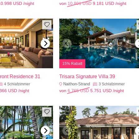
10.998 USD
/night
von
10.801 USD
9.181 USD
/night
15% Rabatt
Front Residence 31
Trisara Signature Villa 39
Naithon-Strand
4
Schlafzimmer
3
Schlafzimmer
.366 USD
/night
von
6.765 USD
5.751 USD
/night