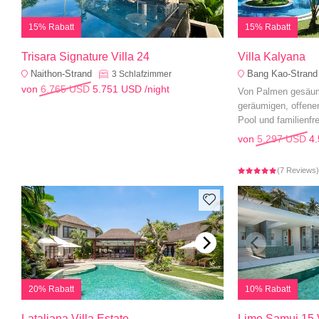
15% Rabatt
15% Rabatt
Trisara Signature Villa 24
Villa Kalyana
Naithon-Strand
Bang Kao-Strand
3
Schlafzimmer
von
6.765 USD
5.751 USD
/night
Von Palmen gesäumt
geräumigen, offene
Pool und familienfr
wenige Minuten vo
von
5.297 USD
4
(7 Reviews
20% Rabatt
10% Rabatt
Lataliana Villa Estate
Lime Samui 15 V