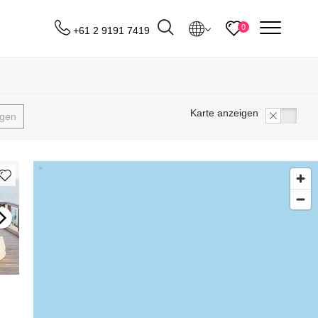
menu
0
+61 2 9191 7419
Destinations
Karte anzeigen
igen