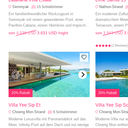
Seminyak
Nathon-Strand
15
Schlafzimmer
Ein familienfreundlicher Rückzugsort in
Ein moderner Zufluc
Seminyak mit einem gewundenen Pool, einer
dramatischem Meer
Pavillon-Cabana, einem Heimkino und tropischen
Terrassen, einem P
Gärten - perfekt für ein entspanntes Luxusleben.
nahtlosen Übergan
von
4.538 USD
3.631 USD
/night
von
3.943 USD
3
(2 Reviews
20% Rabatt
20% Rabatt
Villa Yee Sip Et
Villa Yee Sip S
Choeng Mon-Strand
Choeng Mon-Str
6
Schlafzimmer
Moderne Luxusvilla mit Panoramablick auf das
Moderne Villa nur 
Meer, Infinity-Pool auf dem Dach und nur wenige
Choeng Mon entfernt