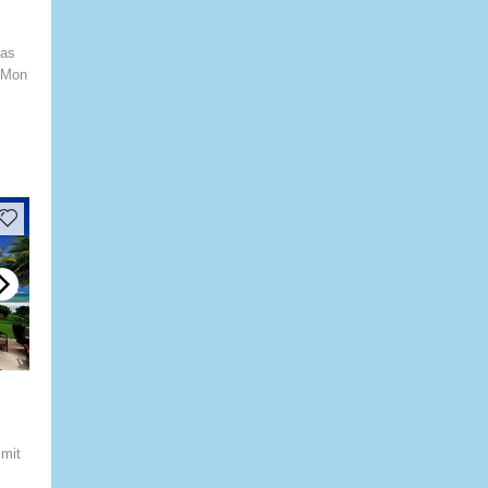
das
 Mon
mit