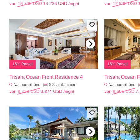
von
16.736 USD
14.226 USD
/night
von
12.938 USD
15% Rabatt
15% Rabatt
Trisara Ocean Front Residence 4
Trisara Ocean 
Naithon-Strand
Naithon-Strand
5
Schlafzimmer
von
9.733 USD
8.274 USD
/night
von
8.665 USD
7