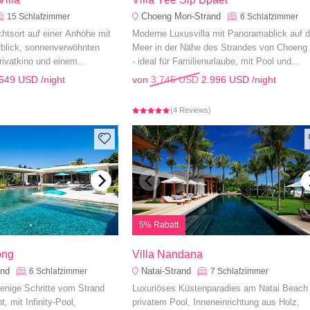
Choeng Mon-Strand
15
Schlafzimmer
6
Schlafzimmer
htsort auf einer Anhöhe mit
Moderne Luxusvilla mit Panoramablick auf 
blick, sonnenverwöhnten
Meer in der Nähe des Strandes von Choeng
rivatkino und einem
- ideal für Familienurlaube, mit Pool und
g zwischen Innen und Außen.
Privatkino.
.549 USD
/night
von
3.745 USD
2.996 USD
/night
)
(4 Reviews)
5% Rabatt
ong
Villa Nandana
and
Natai-Strand
6
Schlafzimmer
7
Schlafzimmer
wenige Schritte vom Strand
Luxuriöses Küstenparadies am Natai Beach 
, mit Infinity-Pool,
privatem Pool, Inneneinrichtung aus Holz,