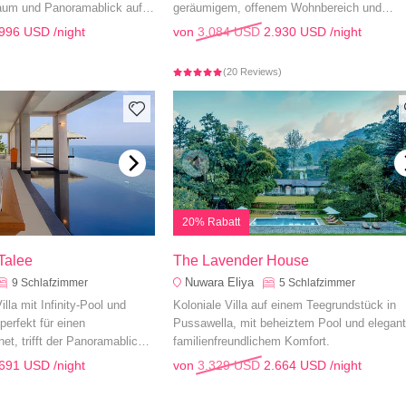
aum und Panoramablick auf
geräumigem, offenem Wohnbereich und
für einen entspannten
familienfreundlichen Annehmlichkeiten für
.996 USD
/night
von
3.084 USD
2.930 USD
/night
nahtlose Entspannung.
)
(20 Reviews)
20% Rabatt
Talee
The Lavender House
Nuwara Eliya
9
Schlafzimmer
5
Schlafzimmer
illa mit Infinity-Pool und
Koloniale Villa auf einem Teegrundstück in
perfekt für einen
Pussawella, mit beheiztem Pool und elegan
et, trifft der Panoramablick
familienfreundlichem Komfort.
in elegantes Interieur.
.691 USD
/night
von
3.329 USD
2.664 USD
/night
)