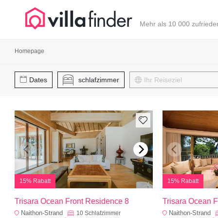
Cookie-Einstellungen
Mehr als 10 000 zufried
Homepage
Dates
schlafzimmer
15% Rabatt
15% Rabatt
Trisara Ocean Front Residence 8
Trisara Ocean F
Naithon-Strand
Naithon-Strand
10
Schlafzimmer