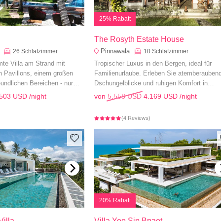
25% Rabatt
The Rosyth Estate House
Pinnawala
26
Schlafzimmer
10
Schlafzimmer
e Villa am Strand mit
Tropischer Luxus in den Bergen, ideal für
n Pavillons, einem großen
Familienurlaube. Erleben Sie atemberauben
eundlichen Bereichen - nur
Dschungelblicke und ruhigen Komfort in
m Bang Kao Beach entfernt.
Pinnawala.
.503 USD
/night
von
5.558 USD
4.169 USD
/night
)
(4 Reviews)
20% Rabatt
illa
Villa Yee Sip Bpaet